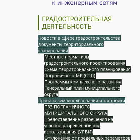
ГРАДОСТРОИТЕЛЬНАЯ
ДЕЯТЕЛЬНОСТЬ
Новости в сфере градостроительства
Документы территориального
планирования
Местные нормативы
градостроительного проектирования
Схема территориального планирования
Пограничного МР (СТП)
Программы комплексного развития
Генеральный план муниципального
округа
Правила землепользования и застройки
ПЗЗ ПОГРАНИЧНОГО
МУНИЦИПАЛЬНОГО ОКРУГА
Предоставление разрешения на
условно разрешенный вид
использования (УРВИ)
Отклонение от предельных параметров