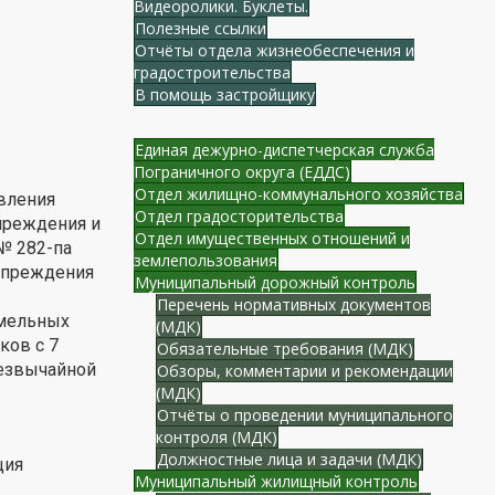
Видеоролики. Буклеты.
Полезные ссылки
Отчёты отдела жизнеобеспечения и
градостроительства
В помощь застройщику
Единая дежурно-диспетчерская служба
Пограничного округа (ЕДДС)
Отдел жилищно-коммунального хозяйства
овления
Отдел градосторительства
преждения и
Отдел имущественных отношений и
№ 282-па
землепользования
упреждения
Муниципальный дорожный контроль
Перечень нормативных документов
емельных
(МДК)
ков с 7
Обязательные требования (МДК)
резвычайной
Обзоры, комментарии и рекомендации
(МДК)
Отчёты о проведении муниципального
контроля (МДК)
Должностные лица и задачи (МДК)
ция
Муниципальный жилищный контроль