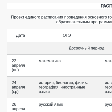
РАСП
Проект единого расписания проведения основного го
образовательным программам
Дата
ОГЭ
Досрочный период
22
математика
мат
апреля
(пн)
24
история, биология, физика,
ист
апреля
география, иностранные
гео
(ср)
языки
язы
26
русский язык
рус
апреля