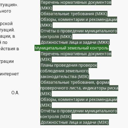
Перечень нормативных документов
туация».
(МЖК)
ьного
Обязательные требования (МЖК)
Обзоры, комментарии и рекомендации
орской
(МЖК)
уаций.
Отчёты о проведении муниципального
ации, в
контроля (МЖК)
Должностные лица и задачи (МЖК)
й по
Муниципальный земельный контроль
йствия в
Перечень нормативных документов
(МЗК)
трации
Планы проведения проверок
соблюдения земельного
интернет
законодательства (МЗК)
Обязательные требования, форма
проверочного листа, индикаторы риска
а О.А.
(МЗК)
Обзоры, комментарии и рекомендации
(МЗК)
Отчёты о проведении муниципального
контроля (МЗК)
Должностные лица и задачи (МЗК)