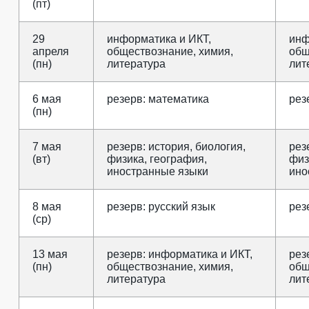
(пт)
29
информатика и ИКТ,
инф
апреля
обществознание, химия,
общ
(пн)
литература
лит
6 мая
резерв: математика
рез
(пн)
7 мая
резерв: история, биология,
рез
(вт)
физика, география,
физ
иностранные языки
ино
8 мая
резерв: русский язык
рез
(ср)
13 мая
резерв: информатика и ИКТ,
рез
(пн)
обществознание, химия,
общ
литература
лит