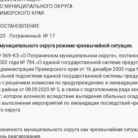
О МУНИЦИПАЛЬНОГО ОКРУГА
ИМОРСКОГО КРАЯ
ПОСТАНОВЛЕНИЕ
2020 Пограничный № 17
 муниципального округа
режима чрезвычайной ситуации.
 № 569-КЗ «О Пограничном муниципальном округе», постан
003 года № 794 «О единой государственной системе преду
дминистрации Приморского края от 16 декабря 2005 года 
альной подсистеме единой государственной системы пред
ии с решением комиссии по предупреждению и ликвидации
айона от 08.09.2020 № 5, в связи с подтоплением ряда з
г, которое возникло вследствие выпадения обильных осад
ого выполнения мероприятий по ликвидации последствий ч
о округа
аничного муниципального округа как чрезвычайная ситуа
ень реагирования.