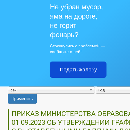
Не убран мусор,
яма на дороге,
не горит
фонарь?
Столкнулись с проблемой —
сообщите о ней!
Подать жалобу
сен
Год
Применить
ПРИКАЗ МИНИСТЕРСТВА ОБРАЗОВА
01.09.2023 ОБ УТВЕРЖДЕНИИ ГР