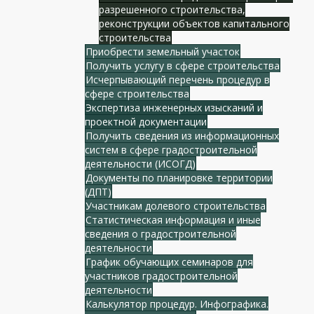
разрешенного строительства,
реконструкции объектов капитального
строительства
Приобрести земельный участок
Получить услугу в сфере строительства
Исчерпывающий перечень процедур в
сфере строительства
Экспертиза инженерных изысканий и
проектной документации
Получить сведения из информационных
систем в сфере градостроительной
деятельности (ИСОГД)
Документы по планировке территории
(ДПТ)
Участникам долевого строительства
Статистическая информация и иные
сведения о градостроительной
деятельности
График обучающих семинаров для
участников градостроительной
деятельности
Калькулятор процедур. Инфографика.