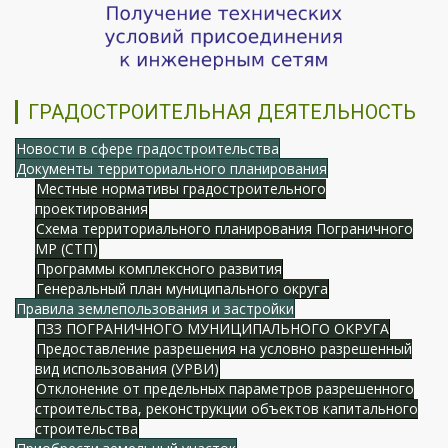
ГРАДОСТРОИТЕЛЬНАЯ ДЕЯТЕЛЬНОСТЬ
Новости в сфере градостроительства
Документы территориального планирования
Местные нормативы градостроительного
проектирования
Схема территориального планирования Пограничного
МР (СТП)
Программы комплексного развития
Генеральный план муниципального округа
Правила землепользования и застройки
ПЗЗ ПОГРАНИЧНОГО МУНИЦИПАЛЬНОГО ОКРУГА
Предоставление разрешения на условно разрешенный
вид использования (УРВИ)
Отклонение от предельных параметров разрешенного
строительства, реконструкции объектов капитального
строительства