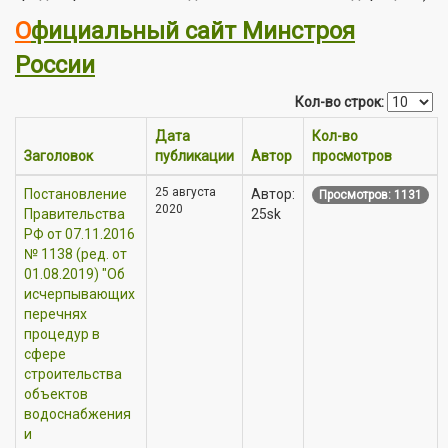
О
фициальный сайт Минстроя
России
Кол-во строк:
Дата
Кол-во
Заголовок
публикации
Автор
просмотров
25 августа
Постановление
Автор:
Просмотров: 1131
2020
Правительства
25sk
РФ от 07.11.2016
№ 1138 (ред. от
01.08.2019) "Об
исчерпывающих
перечнях
процедур в
сфере
строительства
объектов
водоснабжения
и