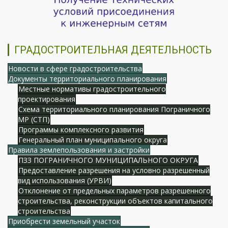
ГРАДОСТРОИТЕЛЬНАЯ ДЕЯТЕЛЬНОСТЬ
Новости в сфере градостроительства
Документы территориального планирования
Местные нормативы градостроительного
проектирования
Схема территориального планирования Пограничного
МР (СТП)
Программы комплексного развития
Генеральный план муниципального округа
Правила землепользования и застройки
ПЗЗ ПОГРАНИЧНОГО МУНИЦИПАЛЬНОГО ОКРУГА
Предоставление разрешения на условно разрешенный
вид использования (УРВИ)
Отклонение от предельных параметров разрешенного
строительства, реконструкции объектов капитального
строительства
Приобрести земельный участок