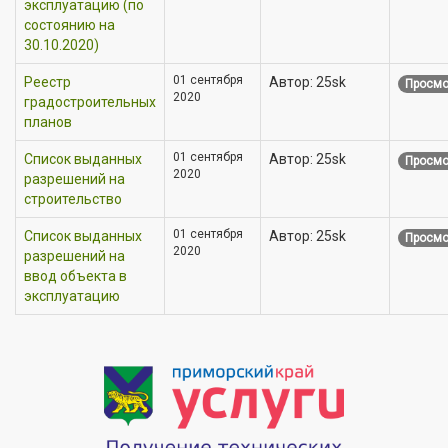
эксплуатацию (по
состоянию на
30.10.2020)
01 сентября
Реестр
Автор: 25sk
Просмо
2020
градостроительных
планов
01 сентября
Список выданных
Автор: 25sk
Просмо
2020
разрешений на
строительство
01 сентября
Список выданных
Автор: 25sk
Просмо
2020
разрешений на
ввод объекта в
эксплуатацию