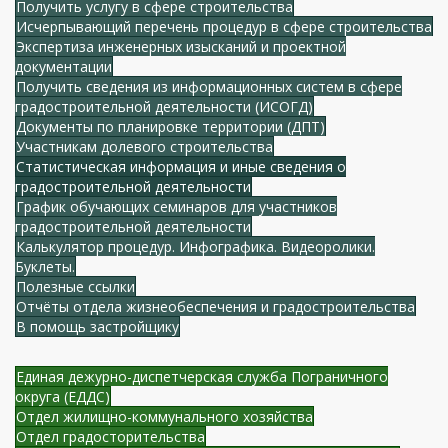
Получить услугу в сфере строительства
Исчерпывающий перечень процедур в сфере строительства
Экспертиза инженерных изысканий и проектной
документации
Получить сведения из информационных систем в сфере
градостроительной деятельности (ИСОГД)
Документы по планировке территории (ДПТ)
Участникам долевого строительства
Статистическая информация и иные сведения о
градостроительной деятельности
График обучающих семинаров для участников
градостроительной деятельности
Калькулятор процедур. Инфографика. Видеоролики.
Буклеты.
Полезные ссылки
Отчёты отдела жизнеобеспечения и градостроительства
В помощь застройщику
Единая дежурно-диспетчерская служба Пограничного
округа (ЕДДС)
Отдел жилищно-коммунального хозяйства
Отдел градосторительства