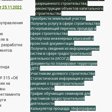
разрешенного строительства,
 25.11.2022
реконструкции объектов капитального
строительства
Приобрести земельный участок
оуправления
Получить услугу в сфере строительства
Исчерпывающий перечень процедур в
сфере строительства
ия
Экспертиза инженерных изысканий и
еле в
проектной документации
 разработке
Получить сведения из информационных
ментов
систем в сфере градостроительной
деятельности (ИСОГД)
Документы по планировке территории
фонда
(ДПТ)
Участникам долевого строительства
№ 315 «Об
Статистическая информация и иные
ии на
сведения о градостроительной
деятельности
авы
График обучающих семинаров для
регламента
участников градостроительной
уги
деятельности
х
Калькулятор процедур. Инфографика.