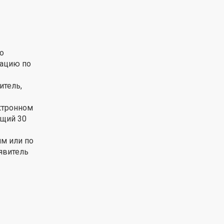
о
мацию по
итель,
ктронном
ющий 30
м или по
явитель