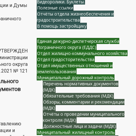
Видеоролики. Буклеты.
ации и Думы
Полезные ссылки
Отчёты отдела жизнеобеспечения и
раничного
градостроительства
В помощь застройщику
Единая дежурно-диспетчерская служба
Пограничного округа (ЕДДС)
УТВЕРЖДЕН
Отдел жилищно-коммунального хозяйства
министрации
Отдел градосторительства
ного округа
Отдел имущественных отношений и
2.2021 № 121
землепользования
Муниципальный дорожный контроль
льного
Перечень нормативных документов
ументов
(МДК)
Обязательные требования (МДК)
Обзоры, комментарии и рекомендации
(МДК)
Отчёты о проведении муниципального
контроля (МДК)
ставлению
Должностные лица и задачи (МДК)
ации и
Муниципальный жилищный контроль