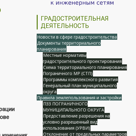
О
ГРАДОСТРОИТЕЛЬНАЯ
ДЕЯТЕЛЬНОСТЬ
Новости в сфере градостроительства
Документы территориального
планирования
Местные нормативы
градостроительного проектирования
Схема территориального планирования
Пограничного МР (СТП)
Программы комплексного развития
Генеральный план муниципального
округа
Правила землепользования и застройки
ПЗЗ ПОГРАНИЧНОГО
рации
МУНИЦИПАЛЬНОГО ОКРУГА
Предоставление разрешения на
нове
условно разрешенный вид
использования (УРВИ)
Отклонение от предельных параметров
 изменения: