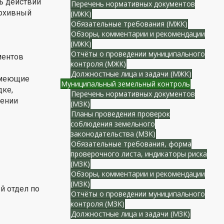
ть действий
Перечень нормативных документов
архивный
(МЖК)
Обязательные требования (МЖК)
Обзоры, комментарии и рекомендации
(МЖК)
Отчёты о проведении муниципального
ментов
контроля (МЖК)
Должностные лица и задачи (МЖК)
 имеющие
Муниципальный земельный контроль
дке,
Перечень нормативных документов
лении
(МЗК)
Планы проведения проверок
соблюдения земельного
законодательства (МЗК)
Обязательные требования, форма
проверочного листа, индикаторы риска
(МЗК)
Обзоры, комментарии и рекомендации
(МЗК)
й отдел по
Отчёты о проведении муниципального
контроля (МЗК)
Должностные лица и задачи (МЗК)