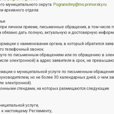
го муниципального округа:
Pogranichny@mo.primorsky.ru
м архивного отдела:
нье
 при личном приеме, письменные обращения, в том числе п
а обязано дать полную, актуальную и достоверную инфор
рмации о наименовании органа, в который обратился заяв
его телефонный звонок.
луге по письменным обращениям или по обращению в эле
числе электронной) в адрес заявителя в срок, не превыша
рмации о муниципальной услуге по письменным обращения
ководителем, но не более 30 календарных дней, о чем за
ле электронной).
онными стендами, на которых размещаются следующие
ниципальной услуги;
4 к настоящему Регламенту;