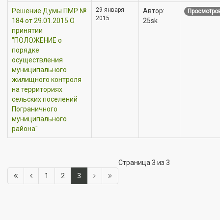
29 января
Решение Думы ПМР №
Автор:
Просмотров
2015
184 от 29.01.2015 О
25sk
принятии
"ПОЛОЖЕНИЕ о
порядке
осуществления
муниципального
жилищного контроля
на территориях
сельских поселений
Пограничного
муниципального
района"
Страница 3 из 3
1
2
3