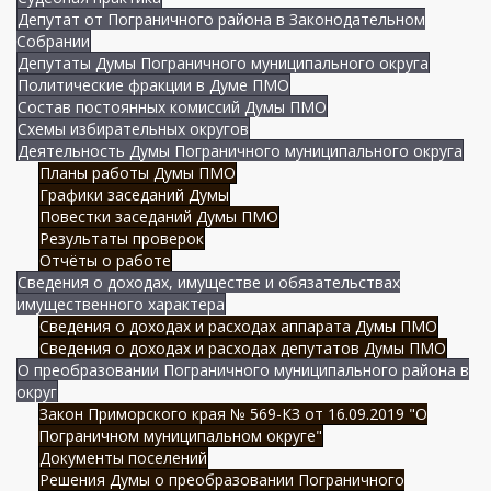
Депутат от Пограничного района в Законодательном
Собрании
Депутаты Думы Пограничного муниципального округа
Политические фракции в Думе ПМО
Состав постоянных комиссий Думы ПМО
Схемы избирательных округов
Деятельность Думы Пограничного муниципального округа
Планы работы Думы ПМО
Графики заседаний Думы
Повестки заседаний Думы ПМО
Результаты проверок
Отчёты о работе
Сведения о доходах, имуществе и обязательствах
имущественного характера
Сведения о доходах и расходах аппарата Думы ПМО
Сведения о доходах и расходах депутатов Думы ПМО
О преобразовании Пограничного муниципального района в
округ
Закон Приморского края № 569-КЗ от 16.09.2019 "О
Пограничном муниципальном округе"
Документы поселений
Решения Думы о преобразовании Пограничного