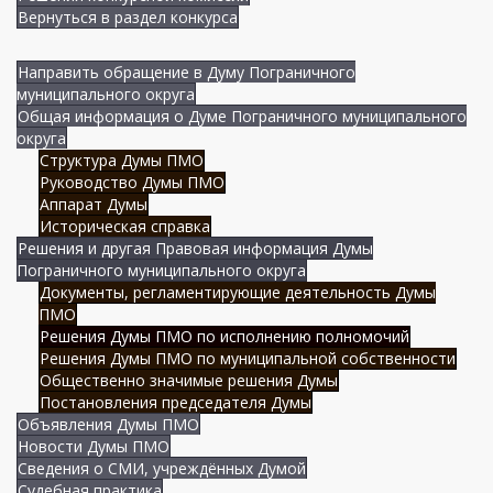
Вернуться в раздел конкурса
Направить обращение в Думу Пограничного
муниципального округа
Общая информация о Думе Пограничного муниципального
округа
Структура Думы ПМО
Руководство Думы ПМО
Аппарат Думы
Историческая справка
Решения и другая Правовая информация Думы
Пограничного муниципального округа
Документы, регламентирующие деятельность Думы
ПМО
Решения Думы ПМО по исполнению полномочий
Решения Думы ПМО по муниципальной собственности
Общественно значимые решения Думы
Постановления председателя Думы
Объявления Думы ПМО
Новости Думы ПМО
Сведения о СМИ, учреждённых Думой
Судебная практика