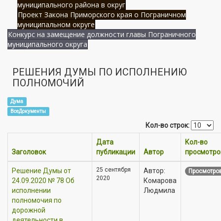
муниципального района в округ
Проект Закона Приморского края о Пограничном
муниципальном округе
Конкурс на замещение должности главы Пограничного
муниципального округа
РЕШЕНИЯ ДУМЫ ПО ИСПОЛНЕНИЮ
ПОЛНОМОЧИЙ
Дума
ВсеДокументы
Кол-во строк:
Дата
Кол-во
Заголовок
публикации
Автор
просмотро
25 сентября
Решение Думы от
Автор:
Просмотров
2020
24.09.2020 № 78 Об
Комарова
исполнении
Людмила
полномочия по
дорожной
деятельности в