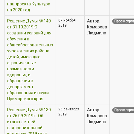
нацпроекта Культура
на 2020 год
07 ноября
Решение Думы № 140
Автор:
Просмотров
2019
от 31.10.2019 О
Комарова
создании условий для
Людмила
обучения в
общеобразовательных
учреждениях района
детей, имеющих
ограниченные
возможности
здоровья, и
обращении в
департамент
образования и науки
Приморского края
26 сентября
Решение Думы № 130
Автор:
Просмотров
2019
от 26.09.2019 г. Об
Комарова
итогах летней
Людмила
оздоровительной
кампании 2019 года