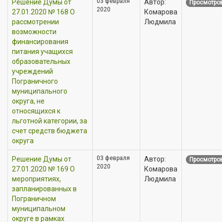
03 февраля
Решение Думы от
Автор:
Просмотров
2020
27.01.2020 № 168 О
Комарова
рассмотрении
Людмила
возможности
финансирования
питания учащихся
образовательных
учреждений
Пограничного
муниципального
округа, не
относящихся к
льготной категории, за
счет средств бюджета
округа
03 февраля
Решение Думы от
Автор:
Просмотров
2020
27.01.2020 № 169 О
Комарова
мероприятиях,
Людмила
запланированных в
Пограничном
муниципальном
округе в рамках