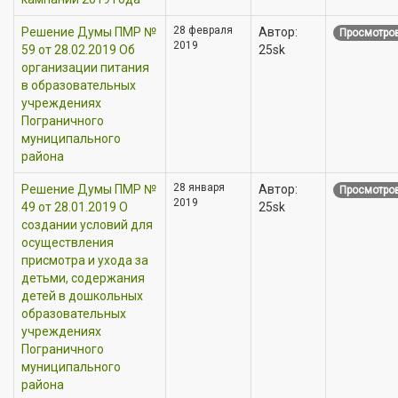
28 февраля
Решение Думы ПМР №
Автор:
Просмотров
2019
59 от 28.02.2019 Об
25sk
организации питания
в образовательных
учреждениях
Пограничного
муниципального
района
28 января
Решение Думы ПМР №
Автор:
Просмотров
2019
49 от 28.01.2019 О
25sk
создании условий для
осуществления
присмотра и ухода за
детьми, содержания
детей в дошкольных
образовательных
учреждениях
Пограничного
муниципального
района