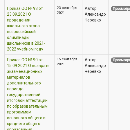
23 сентября
Приказ OO № 93 от
Автор:
Просмотро
2021
23.09.2021 О
Александр
проведении
Черевко
школьного этапа
всероссийской
олимпиады
школьников в 2021-
2022 учебном году
15 сентября
Приказ OO № 90 от
Автор:
Просмотро
2021
15.09.2021 О возврате
Александр
экзаменационных
Черевко
материалов
дополнительного
периода
государственной
итоговой аттестации
по образовательным
программам
основного общего и
среднего общего
образования.