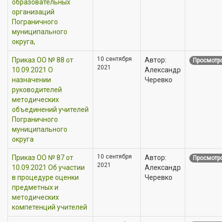
образовательных
организаций
Пограничного
муниципального
округа,
10 сентября
Приказ OO № 88 от
Автор:
Просмотро
2021
10.09.2021 О
Александр
назначении
Черевко
руководителей
методических
объединений учителей
Пограничного
муниципального
округа
10 сентября
Приказ OO № 87 от
Автор:
Просмотро
2021
10.09.2021 Об участии
Александр
в процедуре оценки
Черевко
предметных и
методических
компетенций учителей