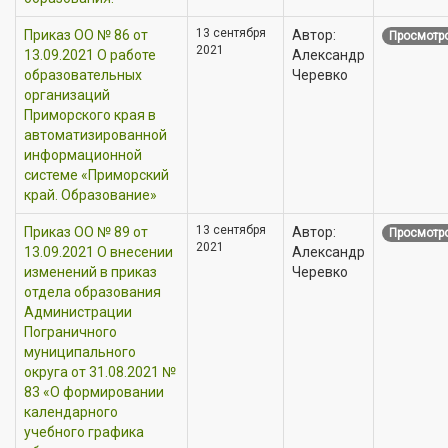
13 сентября
Приказ OO № 86 от
Автор:
Просмотро
2021
13.09.2021 О работе
Александр
образовательных
Черевко
организаций
Приморского края в
автоматизированной
информационной
системе «Приморский
край. Образование»
13 сентября
Приказ OO № 89 от
Автор:
Просмотро
2021
13.09.2021 О внесении
Александр
изменений в приказ
Черевко
отдела образования
Администрации
Пограничного
муниципального
округа от 31.08.2021 №
83 «О формировании
календарного
учебного графика