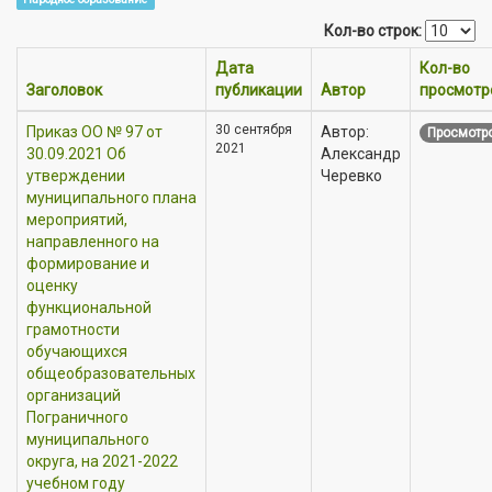
Кол-во строк:
Дата
Кол-во
Заголовок
публикации
Автор
просмотр
30 сентября
Приказ OO № 97 от
Автор:
Просмотро
2021
30.09.2021 Об
Александр
утверждении
Черевко
муниципального плана
мероприятий,
направленного на
формирование и
оценку
функциональной
грамотности
обучающихся
общеобразовательных
организаций
Пограничного
муниципального
округа, на 2021-2022
учебном году