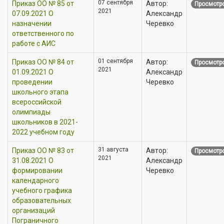
07 сентября
Приказ OO № 85 от
Автор:
Просмотро
2021
07.09.2021 О
Александр
назначении
Черевко
ответственного по
работе с АИС
01 сентября
Приказ OO № 84 от
Автор:
Просмотро
2021
01.09.2021 О
Александр
проведении
Черевко
школьного этапа
всероссийской
олимпиады
школьников в 2021-
2022 учебном году
31 августа
Приказ OO № 83 от
Автор:
Просмотро
2021
31.08.2021 О
Александр
формировании
Черевко
календарного
учебного графика
образовательных
организаций
Пограничного