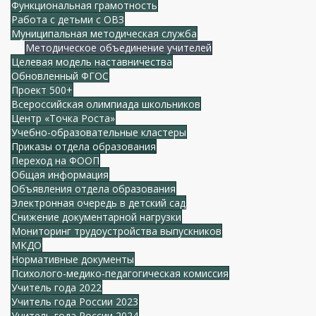
Функциональная грамотность
Работа с детьми с ОВЗ
Муниципальная методическая служба
Методическое объединение учителей
Целевая модель наставничества
Обновленный ФГОС
Проект 500+
Всероссийская олимпиада школьников
Центр «Точка Роста»
Учебно-образовательные кластеры
Приказы отдела образования
Переход на ФООП
Общая информация
Объявления отдела образования
Электронная очередь в детский сад
Снижение документарной нагрузки
Мониторинг трудоустройства выпускников
МКДО
Нормативные документы
Психолого-медико-педагогическая комиссия
Учитель года 2022
Учитель года России 2023
Учитель года России 2024