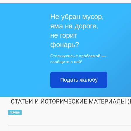
Не убран мусор,
яма на дороге,
не горит
фонарь?
Столкнулись с проблемой —
сообщите о ней!
Подать жалобу
СТАТЬИ И ИСТОРИЧЕСКИЕ МАТЕРИАЛЫ (
победа