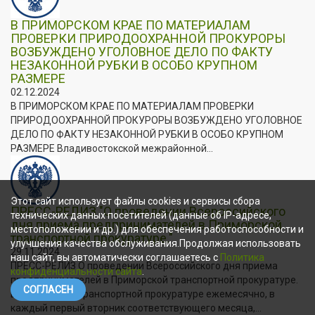
В ПРИМОРСКОМ КРАЕ ПО МАТЕРИАЛАМ
ПРОВЕРКИ ПРИРОДООХРАННОЙ ПРОКУРОРЫ
ВОЗБУЖДЕНО УГОЛОВНОЕ ДЕЛО ПО ФАКТУ
НЕЗАКОННОЙ РУБКИ В ОСОБО КРУПНОМ
РАЗМЕРЕ
02.12.2024
В ПРИМОРСКОМ КРАЕ ПО МАТЕРИАЛАМ ПРОВЕРКИ
ПРИРОДООХРАННОЙ ПРОКУРОРЫ ВОЗБУЖДЕНО УГОЛОВНОЕ
ДЕЛО ПО ФАКТУ НЕЗАКОННОЙ РУБКИ В ОСОБО КРУПНОМ
РАЗМЕРЕ Владивостокской межрайонной...
Этот сайт использует файлы cookies и сервисы сбора
ПРЕСС-РЕЛИЗ "О проведении Всероссийского
технических данных посетителей (данные об IP-адресе,
дня приема предпринимателей в Приморской
местоположении и др.) для обеспечения работоспособности и
транспортной прокуратуре."
улучшения качества обслуживания.Продолжая использовать
29.11.2024
наш сайт, вы автоматически соглашаетесь с
Политика
ПРЕСС-РЕЛИЗ О проведении Всероссийского дня приема
конфиденциальности сайта
.
предпринимателей в Приморской транспортной прокуратуре.
СОГЛАСЕН
В Приморской транспортной прокуратуре ежемесячно, в
каждый первый вторник соответствующего месяца,...