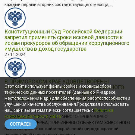
каждый первый вторник соответствующего месяца,...
Конституционный Суд Российской Федерации
запретил применять сроки исковой давности к
искам прокуроров об обращении коррупционного
имущества в доход государства
27.11.2024
В ПРИМОРСКОМ КРАЕ УДОВЛЕТВОРЕНЫ
Этот сайт использует файлы cookies и сервисы сбора
ИСКОВЫЕ ТРЕБОВАНИЯ ПРИРОДООХРАННОГО
ПРОКУРОРА О ВЗЫСКАНИИ УЩЕРБА,
технических данных посетителей (данные об IP-адресе,
ПРИЧИНЕНОГО ОБЪЕКТАМ ЖИВОТНОГО МИРА
местоположении и др.) для обеспечения работоспособности и
улучшения качества обслуживания.Продолжая использовать
15.11.2024
наш сайт, вы автоматически соглашаетесь с
Политика
В ПРИМОРСКОМ КРАЕ УДОВЛЕТВОРЕНЫ ИСКОВЫЕ
конфиденциальности сайта
.
ТРЕБОВАНИЯ ПРИРОДООХРАННОГО ПРОКУРОРА О
ВЗЫСКАНИИ УЩЕРБА, ПРИЧИНЕНОГО ОБЪЕКТАМ ЖИВОТНОГО
СОГЛАСЕН
МИРА Владивостокской межрайонной природоохранной
прокуратурой проведена проверка...