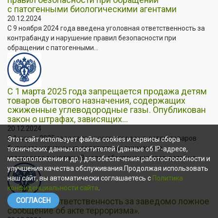
с патогенными биологическими агентами
20.12.2024
С 9 ноября 2024 года введена уголовная ответственность за
контрабанду и нарушение правил безопасности при
обращении с патогенными...
С 1 марта 2025 года запрещается продажа детям
товаров бытового назначения, содержащих
сжиженные углеводородные газы. Опубликован
закон о штрафах, зависящих...
20.12.2024
С 1 марта 2025 года запрещается продажа детям товаров
Этот сайт использует файлы cookies и сервисы сбора
бытового назначения, содержащих сжиженные
технических данных посетителей (данные об IP-адресе,
углеводородные газы В целях обеспечения прав детей на...
местоположении и др.) для обеспечения работоспособности и
улучшения качества обслуживания.Продолжая использовать
наш сайт, вы автоматически соглашаетесь с
Политика
конфиденциальности сайта
.
«Уголовная ответственность за заведомо ложное
СОГЛАСЕН
сообщение об акте терроризма».