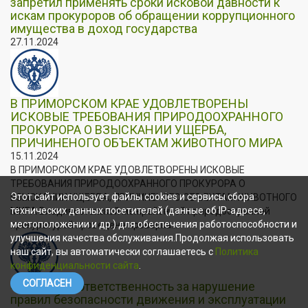
запретил применять сроки исковой давности к
искам прокуроров об обращении коррупционного
имущества в доход государства
27.11.2024
В ПРИМОРСКОМ КРАЕ УДОВЛЕТВОРЕНЫ
ИСКОВЫЕ ТРЕБОВАНИЯ ПРИРОДООХРАННОГО
ПРОКУРОРА О ВЗЫСКАНИИ УЩЕРБА,
ПРИЧИНЕНОГО ОБЪЕКТАМ ЖИВОТНОГО МИРА
15.11.2024
В ПРИМОРСКОМ КРАЕ УДОВЛЕТВОРЕНЫ ИСКОВЫЕ
ТРЕБОВАНИЯ ПРИРОДООХРАННОГО ПРОКУРОРА О
Этот сайт использует файлы cookies и сервисы сбора
ВЗЫСКАНИИ УЩЕРБА, ПРИЧИНЕНОГО ОБЪЕКТАМ ЖИВОТНОГО
технических данных посетителей (данные об IP-адресе,
МИРА Владивостокской межрайонной природоохранной
местоположении и др.) для обеспечения работоспособности и
прокуратурой проведена проверка...
улучшения качества обслуживания.Продолжая использовать
наш сайт, вы автоматически соглашаетесь с
Политика
конфиденциальности сайта
.
СОГЛАСЕН
«Уголовная ответственность за нарушение
правил безопасности движения и эксплуатации