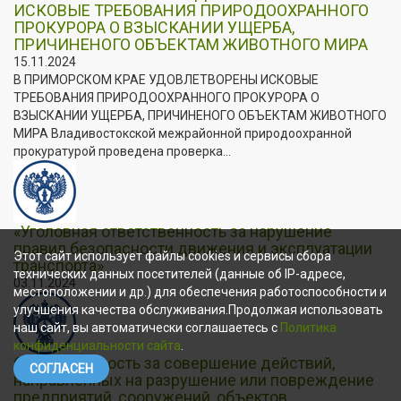
ИСКОВЫЕ ТРЕБОВАНИЯ ПРИРОДООХРАННОГО
ПРОКУРОРА О ВЗЫСКАНИИ УЩЕРБА,
ПРИЧИНЕНОГО ОБЪЕКТАМ ЖИВОТНОГО МИРА
15.11.2024
В ПРИМОРСКОМ КРАЕ УДОВЛЕТВОРЕНЫ ИСКОВЫЕ
ТРЕБОВАНИЯ ПРИРОДООХРАННОГО ПРОКУРОРА О
ВЗЫСКАНИИ УЩЕРБА, ПРИЧИНЕНОГО ОБЪЕКТАМ ЖИВОТНОГО
МИРА Владивостокской межрайонной природоохранной
прокуратурой проведена проверка...
«Уголовная ответственность за нарушение
правил безопасности движения и эксплуатации
Этот сайт использует файлы cookies и сервисы сбора
транспорта»
технических данных посетителей (данные об IP-адресе,
03.11.2024
местоположении и др.) для обеспечения работоспособности и
улучшения качества обслуживания.Продолжая использовать
наш сайт, вы автоматически соглашаетесь с
Политика
конфиденциальности сайта
.
Ответственность за совершение действий,
СОГЛАСЕН
направленных на разрушение или повреждение
предприятий, сооружений, объектов