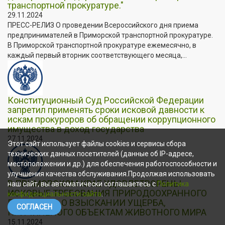
транспортной прокуратуре."
29.11.2024
ПРЕСС-РЕЛИЗ О проведении Всероссийского дня приема
предпринимателей в Приморской транспортной прокуратуре.
В Приморской транспортной прокуратуре ежемесячно, в
каждый первый вторник соответствующего месяца,...
Конституционный Суд Российской Федерации
запретил применять сроки исковой давности к
искам прокуроров об обращении коррупционного
имущества в доход государства
27.11.2024
Этот сайт использует файлы cookies и сервисы сбора
технических данных посетителей (данные об IP-адресе,
местоположении и др.) для обеспечения работоспособности и
улучшения качества обслуживания.Продолжая использовать
В ПРИМОРСКОМ КРАЕ УДОВЛЕТВОРЕНЫ
наш сайт, вы автоматически соглашаетесь с
Политика
ИСКОВЫЕ ТРЕБОВАНИЯ ПРИРОДООХРАННОГО
конфиденциальности сайта
.
ПРОКУРОРА О ВЗЫСКАНИИ УЩЕРБА,
СОГЛАСЕН
ПРИЧИНЕНОГО ОБЪЕКТАМ ЖИВОТНОГО МИРА
15.11.2024