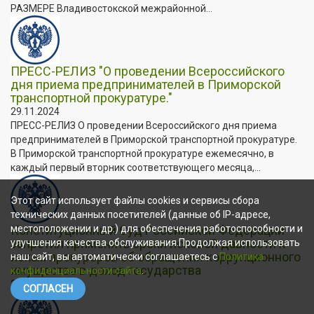
РАЗМЕРЕ Владивостокской межрайонной...
ПРЕСС-РЕЛИЗ "О проведении Всероссийского
дня приема предпринимателей в Приморской
транспортной прокуратуре."
29.11.2024
ПРЕСС-РЕЛИЗ О проведении Всероссийского дня приема
предпринимателей в Приморской транспортной прокуратуре.
В Приморской транспортной прокуратуре ежемесячно, в
каждый первый вторник соответствующего месяца,...
Этот сайт использует файлы cookies и сервисы сбора
технических данных посетителей (данные об IP-адресе,
Конституционный Суд Российской Федерации
местоположении и др.) для обеспечения работоспособности и
запретил применять сроки исковой давности к
улучшения качества обслуживания.Продолжая использовать
искам прокуроров об обращении коррупционного
наш сайт, вы автоматически соглашаетесь с
Политика
имущества в доход государства
конфиденциальности сайта
.
27.11.2024
СОГЛАСЕН