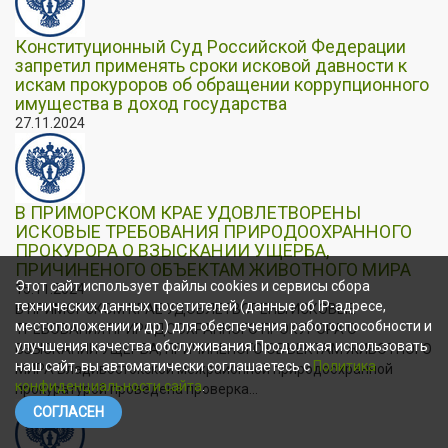
Конституционный Суд Российской Федерации
запретил применять сроки исковой давности к
искам прокуроров об обращении коррупционного
имущества в доход государства
27.11.2024
В ПРИМОРСКОМ КРАЕ УДОВЛЕТВОРЕНЫ
ИСКОВЫЕ ТРЕБОВАНИЯ ПРИРОДООХРАННОГО
ПРОКУРОРА О ВЗЫСКАНИИ УЩЕРБА,
ПРИЧИНЕНОГО ОБЪЕКТАМ ЖИВОТНОГО МИРА
Этот сайт использует файлы cookies и сервисы сбора
15.11.2024
технических данных посетителей (данные об IP-адресе,
В ПРИМОРСКОМ КРАЕ УДОВЛЕТВОРЕНЫ ИСКОВЫЕ
местоположении и др.) для обеспечения работоспособности и
ТРЕБОВАНИЯ ПРИРОДООХРАННОГО ПРОКУРОРА О
улучшения качества обслуживания.Продолжая использовать
ВЗЫСКАНИИ УЩЕРБА, ПРИЧИНЕНОГО ОБЪЕКТАМ ЖИВОТНОГО
наш сайт, вы автоматически соглашаетесь с
Политика
МИРА Владивостокской межрайонной природоохранной
конфиденциальности сайта
.
прокуратурой проведена проверка...
СОГЛАСЕН