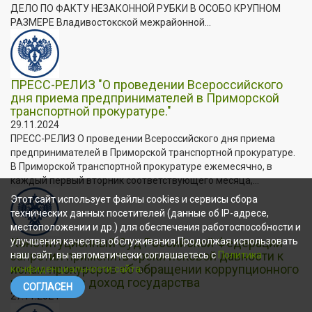
ДЕЛО ПО ФАКТУ НЕЗАКОННОЙ РУБКИ В ОСОБО КРУПНОМ
РАЗМЕРЕ Владивостокской межрайонной...
ПРЕСС-РЕЛИЗ "О проведении Всероссийского
дня приема предпринимателей в Приморской
транспортной прокуратуре."
29.11.2024
ПРЕСС-РЕЛИЗ О проведении Всероссийского дня приема
предпринимателей в Приморской транспортной прокуратуре.
В Приморской транспортной прокуратуре ежемесячно, в
каждый первый вторник соответствующего месяца,...
Этот сайт использует файлы cookies и сервисы сбора
технических данных посетителей (данные об IP-адресе,
местоположении и др.) для обеспечения работоспособности и
Конституционный Суд Российской Федерации
улучшения качества обслуживания.Продолжая использовать
запретил применять сроки исковой давности к
наш сайт, вы автоматически соглашаетесь с
Политика
искам прокуроров об обращении коррупционного
конфиденциальности сайта
.
имущества в доход государства
СОГЛАСЕН
27.11.2024