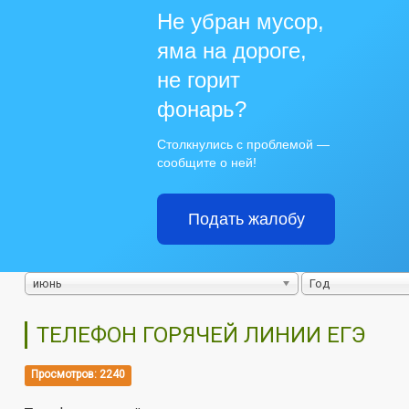
Не убран мусор,
яма на дороге,
не горит
фонарь?
Столкнулись с проблемой —
сообщите о ней!
Подать жалобу
июнь
Год
ТЕЛЕФОН ГОРЯЧЕЙ ЛИНИИ ЕГЭ
Просмотров: 2240