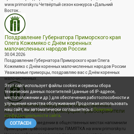
www.primorsky.ru Четвёртый сезон конкурса «Дальний
Восток...
Поздравление Губернатора Приморского края
Олега Кожемяко с Днём коренных
малочисленных народов России
30.04.2026
Поздравление Губернатора Приморского края Олега
Кожемяко с Днём коренных малочисленных народов России
Уважаемые приморцы, поздравляю вас с Днём коренных
малочисленных...
Этот сайт использует файлы cookies и сервисы сбора
технических данных посетителей (данные об IP-адресе,
местоположении и др.) для обеспечения работоспособности и
улучшения качества обслуживания.Продолжая использовать
О безопасном поведении в общественных
наш сайт, вы автоматически соглашаетесь с
Политика
местах напомнили приморцам правоохранители
конфиденциальности сайта
.
30.04.2026
О безопасном поведении в общественных местах напомнили
СОГЛАСЕН
приморцам правоохранители. ПАМЯТКА на www.primorsky.ru