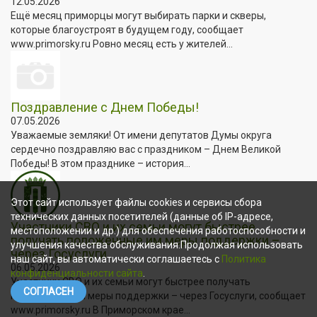
12.05.2026
Ещё месяц приморцы могут выбирать парки и скверы,
которые благоустроят в будущем году, сообщает
www.primorsky.ru Ровно месяц есть у жителей...
Поздравление с Днем Победы!
07.05.2026
Уважаемые земляки! От имени депутатов Думы округа
сердечно поздравляю вас с праздником – Днем Великой
Победы! В этом празднике – история...
Этот сайт использует файлы cookies и сервисы сбора
технических данных посетителей (данные об IP-адресе,
Участники СВО и их семьи могут быстрее
местоположении и др.) для обеспечения работоспособности и
получать положенные им меры поддержки –
улучшения качества обслуживания.Продолжая использовать
через Госуслуги
наш сайт, вы автоматически соглашаетесь с
Политика
06.05.2026
конфиденциальности сайта
.
Участники СВО и их семьи могут быстрее получать
СОГЛАСЕН
положенные им меры поддержки – через Госуслуги, сообщает
www.primorsky.ru В Приморском крае...