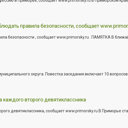
офессию в Приморье, сообщает www.primorsky.ru В Приморском кра
юдать правила безопасности, сообщает www.primor
ла безопасности , сообщает www.primorsky.ru . ПАМЯТКА В ближа
иципального округа. Повестка заседания включает 10 вопросов. За
а каждого второго девятиклассника
ого девятиклассника, сообщает www.primorsky.ru В Приморье ста