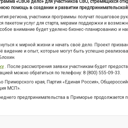
ограмма «СВОё дело» для участников СВО, стремящихся отк
ннюю помощь в создании и развитии предпринимательской 
ития региона, участники программы получат пошаговое рук
ься пакетом услуг для старта, мерами поддержки и возмо
собое внимание будет уделено бизнес-планированию и нас
нуться к мирной жизни и начать своё дело. Проект призва
оё видение и опыт, которые могут быть успешно реализова
Блохин.
ку
. После рассмотрения заявки участникам будет предост
ией можно обратиться по телефону: 8 (800) 555-09-33.
 Приморского края, Партия «Единая Россия», Общероссийс
ция МСП».
реднего предпринимательства в Приморье продолжается 