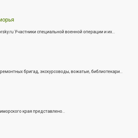
морья
ky.ru Участники специальной военной операции и их...
емонтных бригад, экскурсоводы, вожатые, библиотекари...
иморского края представлено...