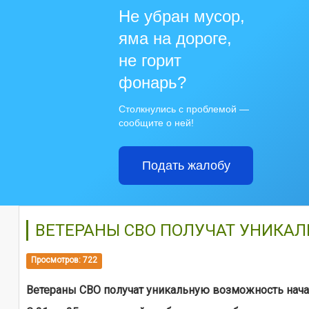
Не убран мусор,
яма на дороге,
не горит
фонарь?
Столкнулись с проблемой —
сообщите о ней!
Подать жалобу
ВЕТЕРАНЫ СВО ПОЛУЧАТ УНИКАЛ
Просмотров: 722
Ветераны СВО получат уникальную возможность начат