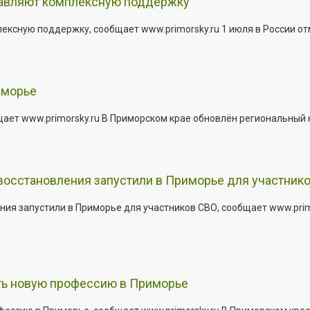
тавляют комплексную поддержку
сную поддержку, сообщает www.primorsky.ru 1 июля в России отм
иморье
щает www.primorsky.ru В Приморском крае обновлён региональный
 восстановления запустили в Приморье для участник
ния запустили в Приморье для участников СВО, сообщает www.pri
ить новую профессию в Приморье