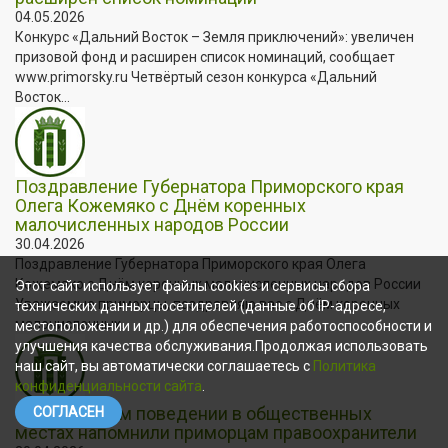
04.05.2026
Конкурс «Дальний Восток – Земля приключений»: увеличен
призовой фонд и расширен список номинаций, сообщает
www.primorsky.ru Четвёртый сезон конкурса «Дальний
Восток...
Поздравление Губернатора Приморского края
Олега Кожемяко с Днём коренных
малочисленных народов России
30.04.2026
Поздравление Губернатора Приморского края Олега
Кожемяко с Днём коренных малочисленных народов России
Этот сайт использует файлы cookies и сервисы сбора
Уважаемые приморцы, поздравляю вас с Днём коренных
технических данных посетителей (данные об IP-адресе,
малочисленных...
местоположении и др.) для обеспечения работоспособности и
улучшения качества обслуживания.Продолжая использовать
наш сайт, вы автоматически соглашаетесь с
Политика
конфиденциальности сайта
.
О безопасном поведении в общественных
СОГЛАСЕН
местах напомнили приморцам правоохранители