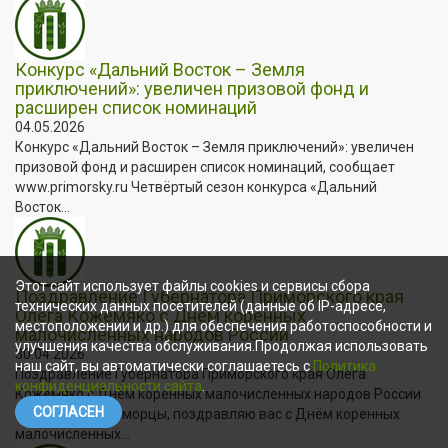
Конкурс «Дальний Восток – Земля
приключений»: увеличен призовой фонд и
расширен список номинаций
04.05.2026
Конкурс «Дальний Восток – Земля приключений»: увеличен
призовой фонд и расширен список номинаций, сообщает
www.primorsky.ru Четвёртый сезон конкурса «Дальний
Восток...
Этот сайт использует файлы cookies и сервисы сбора
Поздравление Губернатора Приморского края
технических данных посетителей (данные об IP-адресе,
Олега Кожемяко с Днём коренных
местоположении и др.) для обеспечения работоспособности и
малочисленных народов России
улучшения качества обслуживания.Продолжая использовать
30.04.2026
наш сайт, вы автоматически соглашаетесь с
Политика
Поздравление Губернатора Приморского края Олега
конфиденциальности сайта
.
Кожемяко с Днём коренных малочисленных народов России
СОГЛАСЕН
Уважаемые приморцы, поздравляю вас с Днём коренных
малочисленных...