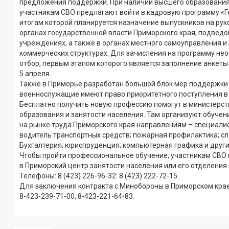
предложения поддержки. При наличии высшего образования
участникам СВО предлагают войти в кадровую программу «Г
итогам которой планируется назначение выпускников на ру
органах государственной власти Приморского края, подвед
учреждениях, а также в органах местного самоуправления и
коммерческих структурах. Для зачисления на программу не
отбор, первым этапом которого является заполнение анкеты 
5 апреля.
Также в Приморье разработан большой блок мер поддержки
военнослужащие имеют право приоритетного поступления в 
Бесплатно получить новую профессию помогут в министерс
образования и занятости населения. Там организуют обуче
на рынке труда Приморского края направлениям – специалис
водитель транспортных средств; пожарная профилактика; сл
Бухгалтерия; юриспруденция; компьютерная графика и други
Чтобы пройти профессиональное обучение, участникам СВО
в Приморский центр занятости населения или его отделения
Телефоны: 8 (423) 226-96-32: 8 (423) 222-72-15.
Для заключения контракта с Минобороны в Приморском крае,
8-423-239-71-00; 8-423-221-64-83.