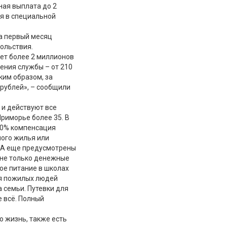
ная выплата до 2
ия в специальной
за первый месяц
вольствия.
ет более 2 миллионов
ения службы – от 210
ким образом, за
 рублей», – сообщили
 и действуют все
Приморье более 35. В
 50% компенсация
ного жилья или
. А еще предусмотрены
 не только денежные
ое питание в школах
ля пожилых людей
 семьи. Путевки для
е всё. Полный
ю жизнь, также есть