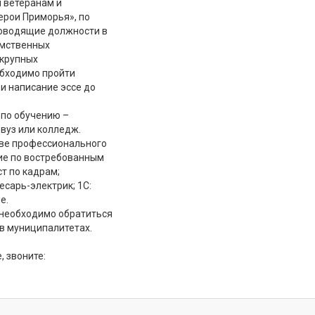
 ветеранам и
ерои Приморья», по
ководящие должности в
омственных
 крупных
обходимо пройти
и написание эссе до
 по обучению –
вуз или колледж.
тве профессионального
ние по востребованным
т по кадрам;
есарь-электрик; 1С:
е.
 необходимо обратиться
 в муниципалитетах.
 звоните: