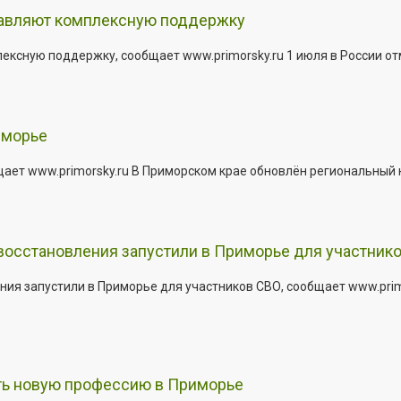
тавляют комплексную поддержку
сную поддержку, сообщает www.primorsky.ru 1 июля в России отм
иморье
щает www.primorsky.ru В Приморском крае обновлён региональный
 восстановления запустили в Приморье для участник
ния запустили в Приморье для участников СВО, сообщает www.pri
ить новую профессию в Приморье