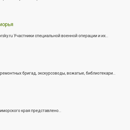
морья
ky.ru Участники специальной военной операции и их...
емонтных бригад, экскурсоводы, вожатые, библиотекари...
иморского края представлено...