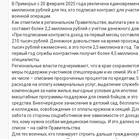
В Приморье с 20 февраля 2025 года увеличена единовремен
миллионов рублей для тех, кто подписал контракт для участ
военной операции.
Как отметили в региональном Правительстве, выплата уже 
составит более 2,2 миллиона рублей с учётом денежного до
«При подписании контракта доход за первый месяц составля
210 тысяч рублей. Денежное довольствие на время прохожд
тысяч рублей ежемесячно, а это почти 2,5 миллиона в год. Та
первый год службы контрактник получит более 4,5 миллиона
специалисты.
Региональные власти подчеркивают, что в крае сохраняются
меры поддержки участников спецоперации и их семей. Их в 
их числе – списание просроченных процентов по кредитам,
расходов на оплату коммунальных услуг, выделение служеб
компенсация за наём жилья, выгодные условия для ипотеки
масштабные программы поддержки для семей бойцов, и это
средства. Внеочередное зачисление в детский сад, бесплатн
и колледжах, освобождение от оплаты кружков и секций. Д
забота со стороны соцработников вне зависимости от дохода
тех, кому нужна особая медицинская помощь. И это далеко н
список – на сайте Правительства.
Для тех военных, кто планирует строить дальше гражданску