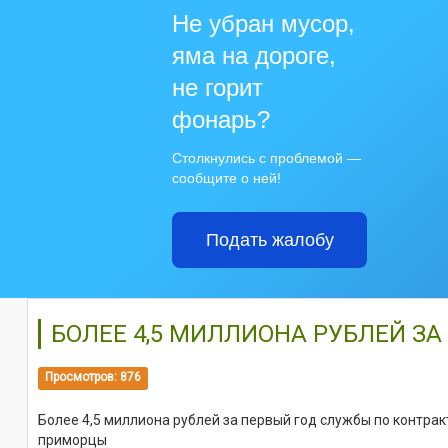
Не убран мусор,
яма на дороге,
не горит
фонарь?
Столкнулись с проблемой —
сообщите о ней!
Подать жалобу
БОЛЕЕ 4,5 МИЛЛИОНА РУБЛЕЙ З
Просмотров: 876
Более 4,5 миллиона рублей за первый год службы по контрак
приморцы