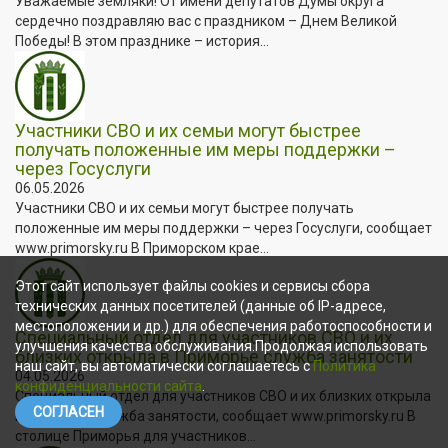
Уважаемые земляки! От имени депутатов Думы округа
сердечно поздравляю вас с праздником – Днем Великой
Победы! В этом празднике – история...
Участники СВО и их семьи могут быстрее
получать положенные им меры поддержки –
через Госуслуги
06.05.2026
Участники СВО и их семьи могут быстрее получать
положенные им меры поддержки – через Госуслуги, сообщает
www.primorsky.ru В Приморском крае...
Этот сайт использует файлы cookies и сервисы сбора
технических данных посетителей (данные об IP-адресе,
местоположении и др.) для обеспечения работоспособности и
Специальный отдел для участников СВО и их
улучшения качества обслуживания.Продолжая использовать
близких открыла в Приморье служба занятости
наш сайт, вы автоматически соглашаетесь с
Политика
04.05.2026
конфиденциальности сайта
.
Специальный отдел для участников СВО и их близких открыла
СОГЛАСЕН
в Приморье служба занятости, сообщает www.primorsky.ru В
столице Приморья для участников...