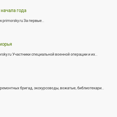
начала года
rimorsky.ru За первые...
морья
ky.ru Участники специальной военной операции и их...
емонтных бригад, экскурсоводы, вожатые, библиотекари...