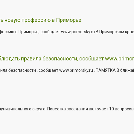
ить новую профессию в Приморье
офессию в Приморье, сообщает www.primorsky.ru В Приморском кра
юдать правила безопасности, сообщает www.primor
ла безопасности , сообщает www.primorsky.ru . ПАМЯТКА В ближа
иципального округа. Повестка заседания включает 10 вопросов. За