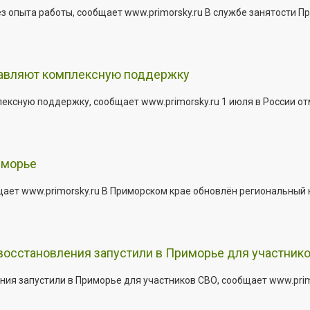
з опыта работы, сообщает www.primorsky.ru В службе занятости Пр
тавляют комплексную поддержку
сную поддержку, сообщает www.primorsky.ru 1 июля в России отм
иморье
щает www.primorsky.ru В Приморском крае обновлён региональный
 восстановления запустили в Приморье для участник
ния запустили в Приморье для участников СВО, сообщает www.pri