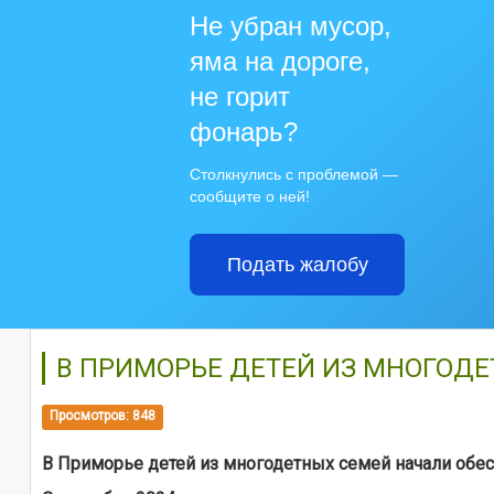
Не убран мусор,
яма на дороге,
не горит
фонарь?
Столкнулись с проблемой —
сообщите о ней!
Подать жалобу
В ПРИМОРЬЕ ДЕТЕЙ ИЗ МНОГОД
Просмотров: 848
В Приморье детей из многодетных семей начали об