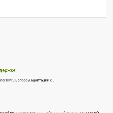
ддержке
rsky.ru Вопросы адаптации к...
жений ветеранов специальной военной операции в мирной