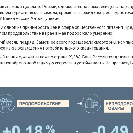
ак же, как в целом по России, однако сильнее выросли цены на ус
ачалом туристического сезона, кроме того, ожидался рост турпото
 Банка России Антон Гулевич.
л и одной из причин роста цен в сфере общественного питания. П
елом продовольствие в крае в мае подорожало умеренно.
ий месяц подряд. Заметнее всего подешевели смартфоны, компьют
оса из-за охлаждения потребительского кредитования.
 Это ниже, чем в целом по стране (9,9%). Банк России продолжит
и приобрело необходимую скорость и устойчивость. По прогнозу Ба