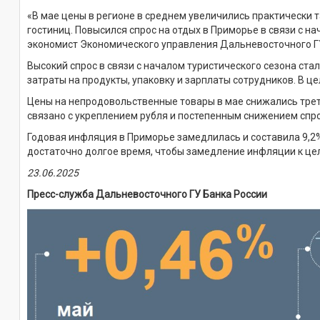
«В мае цены в регионе в среднем увеличились практически т
гостиниц. Повысился спрос на отдых в Приморье в связи с н
экономист Экономического управления Дальневосточного ГУ
Высокий спрос в связи с началом туристического сезона ста
затраты на продукты, упаковку и зарплаты сотрудников. В ц
Цены на непродовольственные товары в мае снижались трет
связано с укреплением рубля и постепенным снижением спр
Годовая инфляция в Приморье замедлилась и составила 9,2%
достаточно долгое время, чтобы замедление инфляции к цел
23.06.
2025
Пресс-служба Дальневосточного ГУ Банка России