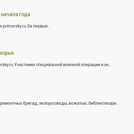
начала года
rimorsky.ru За первые...
морья
ky.ru Участники специальной военной операции и их...
емонтных бригад, экскурсоводы, вожатые, библиотекари...