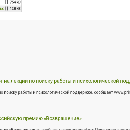
[ ]
754 kB
sx
[ ]
128 kB
т на лекции по поиску работы и психологической по
о поиску работы и психологической поддержке, сообщает www.primo
оссийскую премию «Возвращение»
мию «Возвращение», сообщает www.primorsky.ru Признание дости