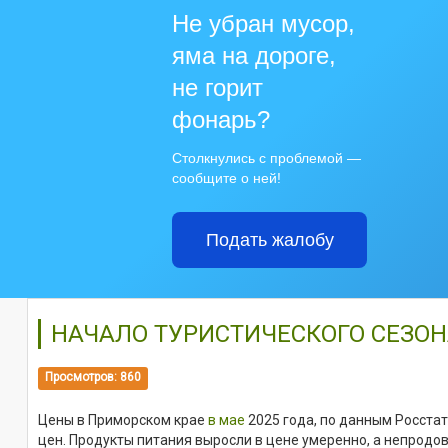
Не убран мусор,
яма на дороге,
не горит
фонарь?
Столкнулись с проблемой —
сообщите о ней!
Подать жалобу
НАЧАЛО ТУРИСТИЧЕСКОГО СЕЗОН
Просмотров: 860
Цены в Приморском крае
в мае
2025 года, по данным Росстат
цен. Продукты питания выросли в цене умеренно, а непрод