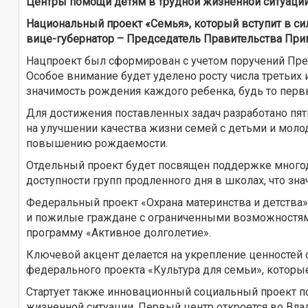
Центры помощи детям в трудной жизненной ситуации
Национальный проект «Семья», который вступит в сил
вице-губернатор – Председатель Правительства При
Нацпроект был сформирован с учетом поручений Пре
Особое внимание будет уделено росту числа третьих
значимость рождения каждого ребенка, будь то перв
Для достижения поставленных задач разработано пя
на улучшении качества жизни семей с детьми и молод
повышению рождаемости.
Отдельный проект будет посвящен поддержке многод
доступности групп продленного дня в школах, что зн
Федеральный проект «Охрана материнства и детства»
и пожилые граждане с ограниченными возможностям
программу «Активное долголетие».
Ключевой акцент делается на укрепление ценностей 
федерального проекта «Культура для семьи», котор
Стартует также инновационный социальный проект 
жизненной ситуации. Первый центр откроется во Влад