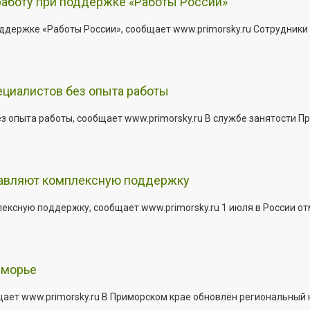
работу при поддержке «Работы России»
держке «Работы России», сообщает www.primorsky.ru Сотрудники р
ециалистов без опыта работы
з опыта работы, сообщает www.primorsky.ru В службе занятости Пр
тавляют комплексную поддержку
сную поддержку, сообщает www.primorsky.ru 1 июля в России отм
иморье
щает www.primorsky.ru В Приморском крае обновлён региональный