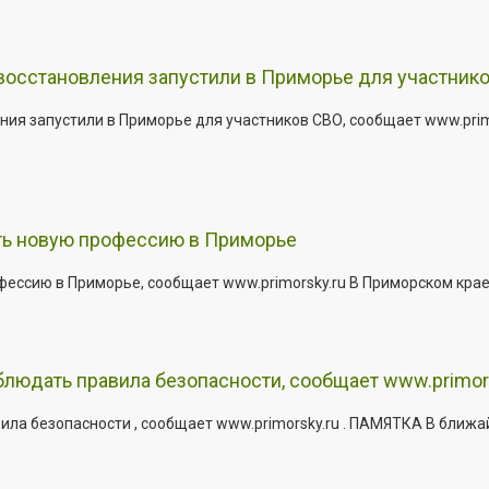
 восстановления запустили в Приморье для участник
ния запустили в Приморье для участников СВО, сообщает www.pri
ить новую профессию в Приморье
офессию в Приморье, сообщает www.primorsky.ru В Приморском кра
юдать правила безопасности, сообщает www.primor
ла безопасности , сообщает www.primorsky.ru . ПАМЯТКА В ближа