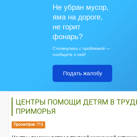
Не убран мусор,
яма на дороге,
не горит
фонарь?
Столкнулись с проблемой —
сообщите о ней!
Подать жалобу
ЦЕНТРЫ ПОМОЩИ ДЕТЯМ В ТРУД
ПРИМОРЬЯ
Просмотров: 713