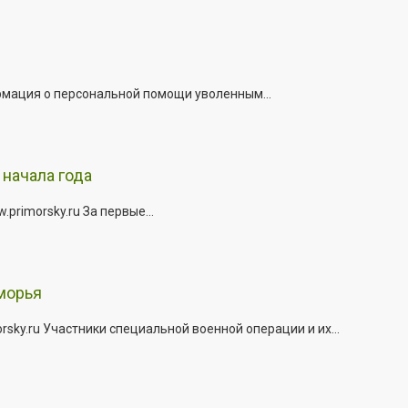
рмация о персональной помощи уволенным...
начала года
rimorsky.ru За первые...
морья
ky.ru Участники специальной военной операции и их...