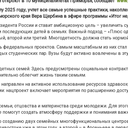
 откроют в 10 муниципалитетах Приморья, сообщает
www.p
у 2025 году, учтет все самые успешные практики, накопл
морского края Вера Щербина в эфире программы «Итог нед
зидента России и ставит амбициозную цель – увеличить 
 и последующих детей в семьях. Важный подход – «Плюс о
ый, второй или третий. Многодетность должна стать норм
ть федеральных проектов. Самым масштабным из них стал
ых студенческих пар. Вузы будут активно вовлечены в эту 
етных семей. Здесь предусмотрены социальные контракты
ачительно облегчит жизнь таким семьям.
 направлен на активное использование ресурсов здравоох
и: нацпроект включает мероприятия по расширению досту
семьи, отцовства и материнства среди молодежи. Для это
ые помогут создать атмосферу поддержки и понимания важ
по созданию двух семейных многофункциональных центро
ивостоке уже в этом году, а второй – в Арсеньеве в перв