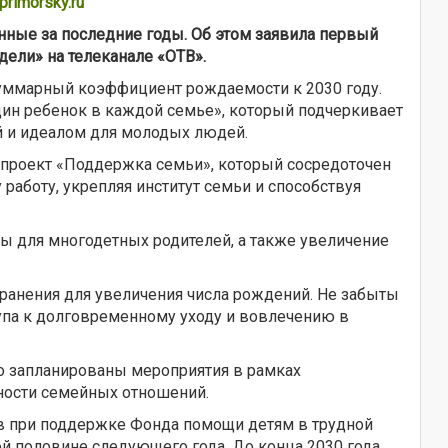
rimorsky.ru
енные за последние годы. Об этом заявила первый
ели» на телеканале «ОТВ».
суммарный коэффициент рождаемости к 2030 году.
дин ребенок в каждой семье», который подчеркивает
ой и идеалом для молодых людей.
 проект «Поддержка семьи», который сосредоточен
работу, укрепляя институт семьи и способствуя
 для многодетных родителей, а также увеличение
ранения для увеличения числа рождений. Не забыты
па к долговременному уходу и вовлечению в
го запланированы мероприятия в рамках
ности семейных отношений.
в при поддержке Фонда помощи детям в трудной
ой половине следующего года. До конца 2030 года