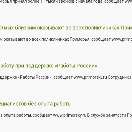
рья принял более 11 тысяч звонков с начала года, сообщает www.p
 и их близким оказывают во всех поликлиниках При
 оказывают во всех поликлиниках Приморья, сообщает www.primors
работу при поддержке «Работы России»
держке «Работы России», сообщает www.primorsky.ru Сотрудники р
ециалистов без опыта работы
з опыта работы, сообщает www.primorsky.ru В службе занятости Пр