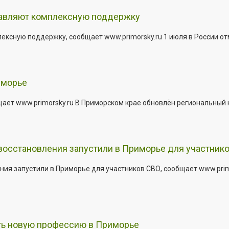
тавляют комплексную поддержку
сную поддержку, сообщает www.primorsky.ru 1 июля в России отм
иморье
щает www.primorsky.ru В Приморском крае обновлён региональный
 восстановления запустили в Приморье для участник
ния запустили в Приморье для участников СВО, сообщает www.pri
ить новую профессию в Приморье