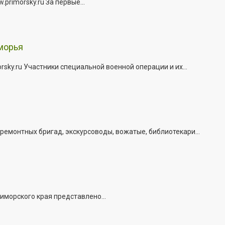
rimorsky.ru За первые...
морья
ky.ru Участники специальной военной операции и их...
емонтных бригад, экскурсоводы, вожатые, библиотекари...
иморского края представлено...