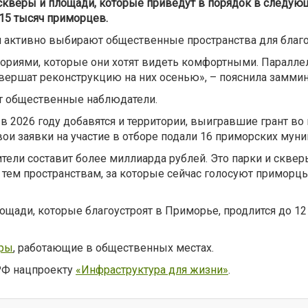
, скверы и площади, которые приведут в порядок в следу
215 тысяч приморцев.
я активно выбирают общественные пространства для благо
ториями, которые они хотят видеть комфортными. Паралле
завершат реконструкцию на них осенью», – пояснила замм
ют общественные наблюдатели.
 в 2026 году добавятся и территории, выигравшие грант в
ои заявки на участие в отборе подали 16 приморских муни
тели составит более миллиарда рублей. Это парки и скве
 к тем пространствам, за которые сейчас голосуют приморц
лощади, которые благоустроят в Приморье, продлится до 
ёры
, работающие в общественных местах.
РФ нацпроекту
«Инфраструктура для жизни»
.