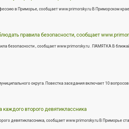
офессию в Приморье, сообщает www.primorsky.ru В Приморском кра
юдать правила безопасности, сообщает www.primor
ла безопасности , сообщает www.primorsky.ru . ПАМЯТКА В ближа
иципального округа. Повестка заседания включает 10 вопросов. За
а каждого второго девятиклассника
ого девятиклассника, сообщает www.primorsky.ru В Приморье ста