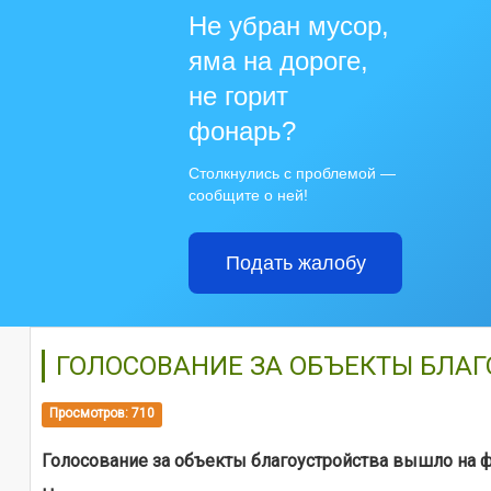
Не убран мусор,
яма на дороге,
не горит
фонарь?
Столкнулись с проблемой —
сообщите о ней!
Подать жалобу
ГОЛОСОВАНИЕ ЗА ОБЪЕКТЫ БЛА
Просмотров: 710
Голосование за объекты благоустройства вышло на