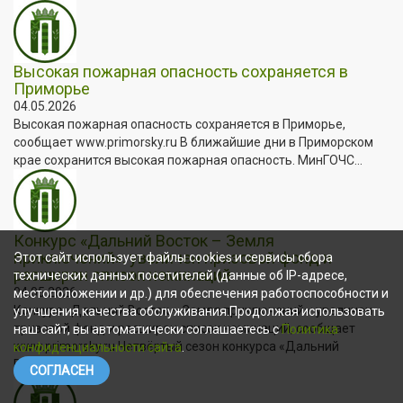
Высокая пожарная опасность сохраняется в
Приморье
04.05.2026
Высокая пожарная опасность сохраняется в Приморье,
сообщает www.primorsky.ru В ближайшие дни в Приморском
крае сохранится высокая пожарная опасность. МинГОЧС...
Конкурс «Дальний Восток – Земля
приключений»: увеличен призовой фонд и
Этот сайт использует файлы cookies и сервисы сбора
расширен список номинаций
технических данных посетителей (данные об IP-адресе,
04.05.2026
местоположении и др.) для обеспечения работоспособности и
Конкурс «Дальний Восток – Земля приключений»: увеличен
улучшения качества обслуживания.Продолжая использовать
призовой фонд и расширен список номинаций, сообщает
наш сайт, вы автоматически соглашаетесь с
Политика
www.primorsky.ru Четвёртый сезон конкурса «Дальний
конфиденциальности сайта
.
Восток...
СОГЛАСЕН