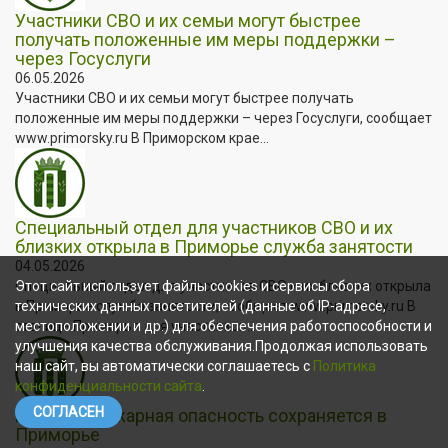
Участники СВО и их семьи могут быстрее
получать положенные им меры поддержки –
через Госуслуги
06.05.2026
Участники СВО и их семьи могут быстрее получать
положенные им меры поддержки – через Госуслуги, сообщает
www.primorsky.ru В Приморском крае...
Специальный отдел для участников СВО и их
близких открыла в Приморье служба занятости
04.05.2026
Специальный отдел для участников СВО и их близких открыла
Этот сайт использует файлы cookies и сервисы сбора
в Приморье служба занятости, сообщает www.primorsky.ru В
технических данных посетителей (данные об IP-адресе,
столице Приморья для участников...
местоположении и др.) для обеспечения работоспособности и
улучшения качества обслуживания.Продолжая использовать
наш сайт, вы автоматически соглашаетесь с
Политика
конфиденциальности сайта
.
СОГЛАСЕН
Высокая пожарная опасность сохраняется в
Приморье