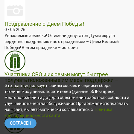
Поздравление с Днем Победы!
07.05.2026
Уважаемые земляки! От имени депутатов Думы округа
сердечно поздравляю вас с праздником – Днем Великой
Победы! В этом празднике – история...
Участники СВО и их семьи могут быстрее
получать положенные им меры поддержки –
через Госуслуги
Этот сайт использует файлы cookies и сервисы сбора
06.05.2026
технических данных посетителей (данные об IP-адресе,
Участники СВО и их семьи могут быстрее получать
местоположении и др.) для обеспечения работоспособности и
положенные им меры поддержки – через Госуслуги, сообщает
улучшения качества обслуживания.Продолжая использовать
www.primorsky.ru В Приморском крае...
наш сайт, вы автоматически соглашаетесь с
Политика
конфиденциальности сайта
.
СОГЛАСЕН