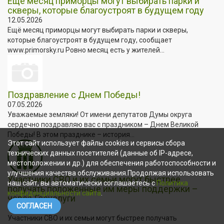
Ещё месяц приморцы могут выбирать парки и
скверы, которые благоустроят в будущем году
12.05.2026
Ещё месяц приморцы могут выбирать парки и скверы,
которые благоустроят в будущем году, сообщает
www.primorsky.ru Ровно месяц есть у жителей...
Поздравление с Днем Победы!
07.05.2026
Уважаемые земляки! От имени депутатов Думы округа
сердечно поздравляю вас с праздником – Днем Великой
Победы! В этом празднике – история...
Этот сайт использует файлы cookies и сервисы сбора
технических данных посетителей (данные об IP-адресе,
местоположении и др.) для обеспечения работоспособности и
улучшения качества обслуживания.Продолжая использовать
Участники СВО и их семьи могут быстрее
наш сайт, вы автоматически соглашаетесь с
Политика
получать положенные им меры поддержки –
конфиденциальности сайта
.
через Госуслуги
СОГЛАСЕН
06.05.2026
Участники СВО и их семьи могут быстрее получать