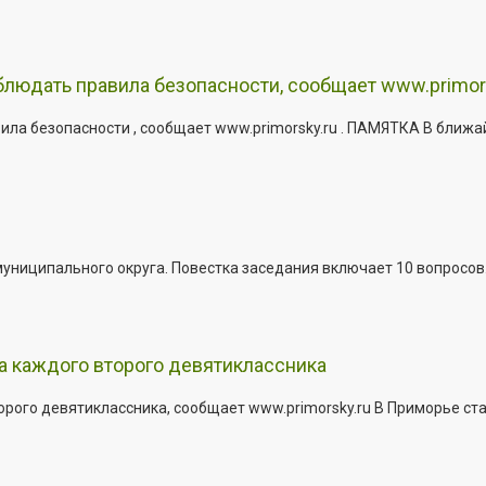
юдать правила безопасности, сообщает www.primor
ла безопасности , сообщает www.primorsky.ru . ПАМЯТКА В ближа
иципального округа. Повестка заседания включает 10 вопросов. За
а каждого второго девятиклассника
ого девятиклассника, сообщает www.primorsky.ru В Приморье ста