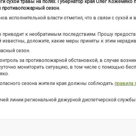
 сухой травы на полях. Губернатор края Олег Кожемяко п
я противопожарный сезон.
ов исполнительной власти отметил, что в связи с сухой и
о приводит к необратимым последствиям. Прошу предостав
ей известны, доложите, какие меры приняты к этим неради
пасный сезон.
нтроль за противопожарной обстановкой, в случае возни
точно мониторить ситуацию, в том числе с помощью бесп
яко.
опасного сезона жители края должны соблюдать
правила 
ячей линии региональной дежурной диспетчерской службы 