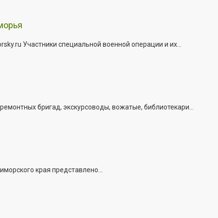
морья
ky.ru Участники специальной военной операции и их...
емонтных бригад, экскурсоводы, вожатые, библиотекари...
иморского края представлено...