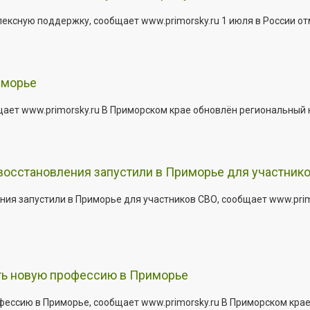
сную поддержку, сообщает www.primorsky.ru 1 июля в России отм
иморье
щает www.primorsky.ru В Приморском крае обновлён региональный
 восстановления запустили в Приморье для участник
ния запустили в Приморье для участников СВО, сообщает www.pri
ить новую профессию в Приморье
офессию в Приморье, сообщает www.primorsky.ru В Приморском кра