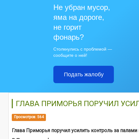
Не убран мусор,
яма на дороге,
не горит
фонарь?
Столкнулись с проблемой —
сообщите о ней!
Подать жалобу
ГЛАВА ПРИМОРЬЯ ПОРУЧИЛ УСИ
Просмотров: 564
Глава Приморья поручил усилить контроль за палами