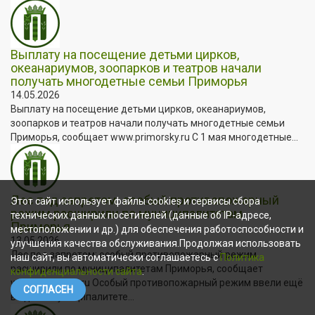
Выплату на посещение детьми цирков,
океанариумов, зоопарков и театров начали
получать многодетные семьи Приморья
14.05.2026
Выплату на посещение детьми цирков, океанариумов,
зоопарков и театров начали получать многодетные семьи
Приморья, сообщает www.primorsky.ru С 1 мая многодетные...
Лес под запретом: особый противопожарный
Этот сайт использует файлы cookies и сервисы сбора
режим расширили по муниципалитетам
технических данных посетителей (данные об IP-адресе,
Приморья
местоположении и др.) для обеспечения работоспособности и
13.05.2026
улучшения качества обслуживания.Продолжая использовать
Лес под запретом: особый противопожарный режим
наш сайт, вы автоматически соглашаетесь с
Политика
расширили по муниципалитетам Приморья, сообщает
конфиденциальности сайта
.
www.primorsky.ru Особый противопожарный режим ввели ещё
СОГЛАСЕН
в одном муниципалитете...