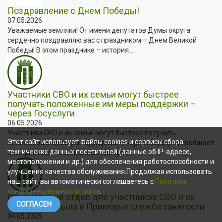
Поздравление с Днем Победы!
07.05.2026
Уважаемые земляки! От имени депутатов Думы округа
сердечно поздравляю вас с праздником – Днем Великой
Победы! В этом празднике – история...
Участники СВО и их семьи могут быстрее
получать положенные им меры поддержки –
через Госуслуги
06.05.2026
Участники СВО и их семьи могут быстрее получать
Этот сайт использует файлы cookies и сервисы сбора
положенные им меры поддержки – через Госуслуги, сообщает
технических данных посетителей (данные об IP-адресе,
www.primorsky.ru В Приморском крае...
местоположении и др.) для обеспечения работоспособности и
улучшения качества обслуживания.Продолжая использовать
наш сайт, вы автоматически соглашаетесь с
Политика
конфиденциальности сайта
.
Специальный отдел для участников СВО и их
СОГЛАСЕН
близких открыла в Приморье служба занятости
04.05.2026