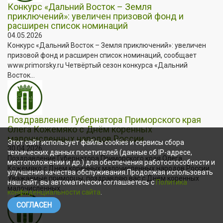
Конкурс «Дальний Восток – Земля
приключений»: увеличен призовой фонд и
расширен список номинаций
04.05.2026
Конкурс «Дальний Восток – Земля приключений»: увеличен
призовой фонд и расширен список номинаций, сообщает
www.primorsky.ru Четвёртый сезон конкурса «Дальний
Восток...
Поздравление Губернатора Приморского края
Олега Кожемяко с Днём коренных
малочисленных народов России
Этот сайт использует файлы cookies и сервисы сбора
30.04.2026
технических данных посетителей (данные об IP-адресе,
Поздравление Губернатора Приморского края Олега
местоположении и др.) для обеспечения работоспособности и
Кожемяко с Днём коренных малочисленных народов России
улучшения качества обслуживания.Продолжая использовать
Уважаемые приморцы, поздравляю вас с Днём коренных
наш сайт, вы автоматически соглашаетесь с
Политика
малочисленных...
конфиденциальности сайта
.
СОГЛАСЕН