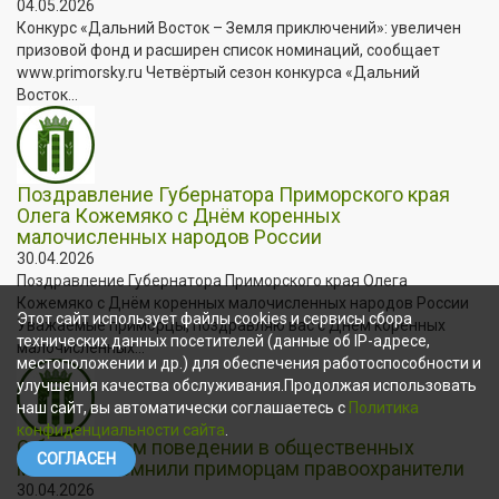
04.05.2026
Конкурс «Дальний Восток – Земля приключений»: увеличен
призовой фонд и расширен список номинаций, сообщает
www.primorsky.ru Четвёртый сезон конкурса «Дальний
Восток...
Поздравление Губернатора Приморского края
Олега Кожемяко с Днём коренных
малочисленных народов России
30.04.2026
Поздравление Губернатора Приморского края Олега
Кожемяко с Днём коренных малочисленных народов России
Этот сайт использует файлы cookies и сервисы сбора
Уважаемые приморцы, поздравляю вас с Днём коренных
технических данных посетителей (данные об IP-адресе,
малочисленных...
местоположении и др.) для обеспечения работоспособности и
улучшения качества обслуживания.Продолжая использовать
наш сайт, вы автоматически соглашаетесь с
Политика
конфиденциальности сайта
.
О безопасном поведении в общественных
СОГЛАСЕН
местах напомнили приморцам правоохранители
30.04.2026