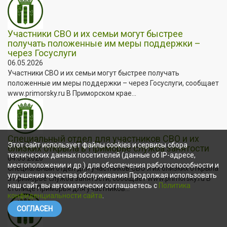
Участники СВО и их семьи могут быстрее
получать положенные им меры поддержки –
через Госуслуги
06.05.2026
Участники СВО и их семьи могут быстрее получать
положенные им меры поддержки – через Госуслуги, сообщает
www.primorsky.ru В Приморском крае...
Специальный отдел для участников СВО и их
Этот сайт использует файлы cookies и сервисы сбора
близких открыла в Приморье служба занятости
технических данных посетителей (данные об IP-адресе,
04.05.2026
местоположении и др.) для обеспечения работоспособности и
Специальный отдел для участников СВО и их близких открыла
улучшения качества обслуживания.Продолжая использовать
в Приморье служба занятости, сообщает www.primorsky.ru В
наш сайт, вы автоматически соглашаетесь с
Политика
столице Приморья для участников...
конфиденциальности сайта
.
СОГЛАСЕН