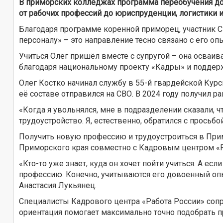
В приморских колледжах программа переобучения до
от рабочих профессий до юриспруденции, логистики 
Благодаря программе коренной приморец, участник С
персоналу» – это направление тесно связано с его о
Учиться Олег пришёл вместе с супругой – она осваи
благодаря национальному проекту «Кадры» и поддер
Олег Костко начинал службу в 55-й гвардейской Кур
её составе отправился на СВО. В 2024 году получил ра
«Когда я увольнялся, мне в подразделении сказали, 
трудоустройство. Я, естественно, обратился с просьбо
Получить новую профессию и трудоустроиться в При
Приморского края совместно с Кадровым центром «Р
«Кто-то уже знает, куда он хочет пойти учиться. А ес
профессию. Конечно, учитываются его довоенный оп
Анастасия Лукьянец.
Специалисты Кадрового центра «Работа России» соп
ориентация помогает максимально точно подобрать п