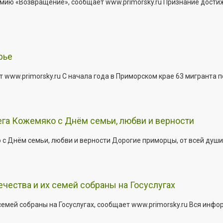
мию «Возвращение», сообщает www.primorsky.ru Признание дости
рье
 www.primorsky.ru С начала года в Приморском крае 63 мигранта 
га Кожемяко с Днём семьи, любви и верности
 Днём семьи, любви и верности Дорогие приморцы, от всей души 
ества и их семей собраны на Госуслугах
емей собраны на Госуслугах, сообщает www.primorsky.ru Вся инфо