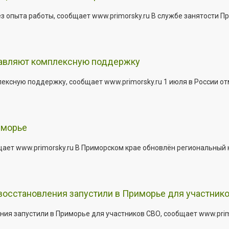
з опыта работы, сообщает www.primorsky.ru В службе занятости Пр
тавляют комплексную поддержку
сную поддержку, сообщает www.primorsky.ru 1 июля в России отм
иморье
щает www.primorsky.ru В Приморском крае обновлён региональный
 восстановления запустили в Приморье для участник
ния запустили в Приморье для участников СВО, сообщает www.pri