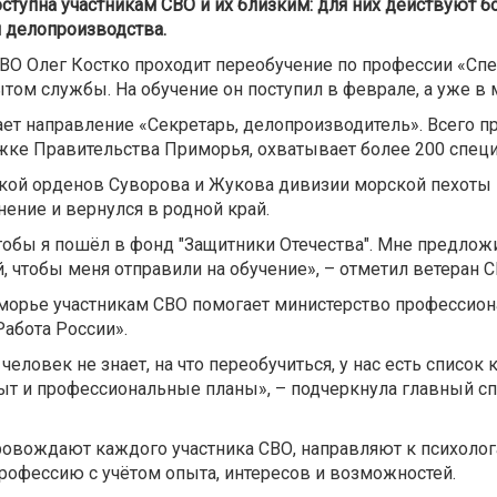
ступна
участникам СВО и их близким: для них действуют 
и делопроизводства.
ВО Олег Костко проходит переобучение по профессии «Спец
пытом службы. На обучение он поступил в феврале, а уже в
вает направление «Секретарь, делопроизводитель». Всего
жке Правительства Приморья, охватывает более 200 специ
ской орденов Суворова и Жукова дивизии морской пехоты 
нение и вернулся в родной край.
чтобы я пошёл в фонд "Защитники Отечества". Мне предложи
й, чтобы меня отправили на обучение», – отметил ветеран С
морье участникам СВО помогает министерство профессиона
абота России».
ли человек не знает, на что переобучиться, у нас есть спис
ыт и профессиональные планы», – подчеркнула главный сп
ровождают каждого участника СВО, направляют к психолог
рофессию с учётом опыта, интересов и возможностей.