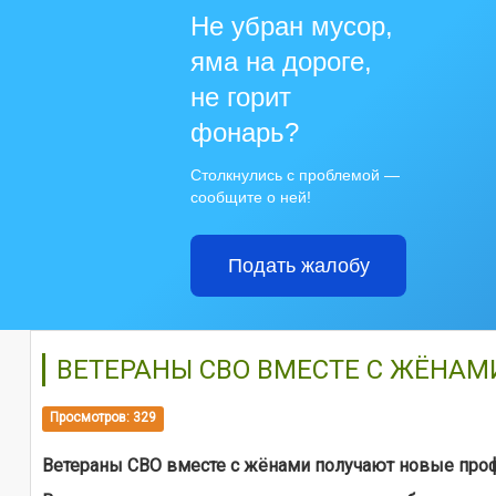
Не убран мусор,
яма на дороге,
не горит
фонарь?
Столкнулись с проблемой —
сообщите о ней!
Подать жалобу
ВЕТЕРАНЫ СВО ВМЕСТЕ С ЖЁНА
Просмотров: 329
Ветераны СВО вместе с жёнами получают новые про