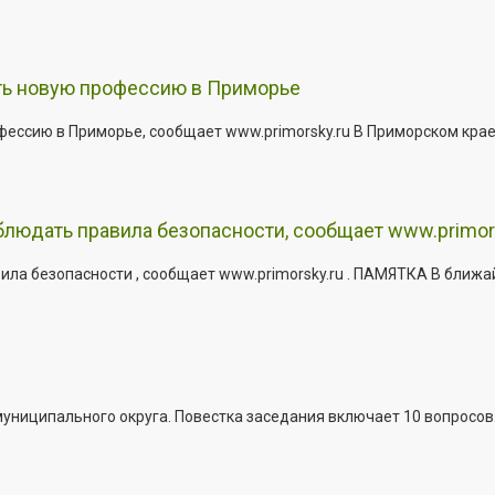
ить новую профессию в Приморье
офессию в Приморье, сообщает www.primorsky.ru В Приморском кра
юдать правила безопасности, сообщает www.primor
ла безопасности , сообщает www.primorsky.ru . ПАМЯТКА В ближа
иципального округа. Повестка заседания включает 10 вопросов. За