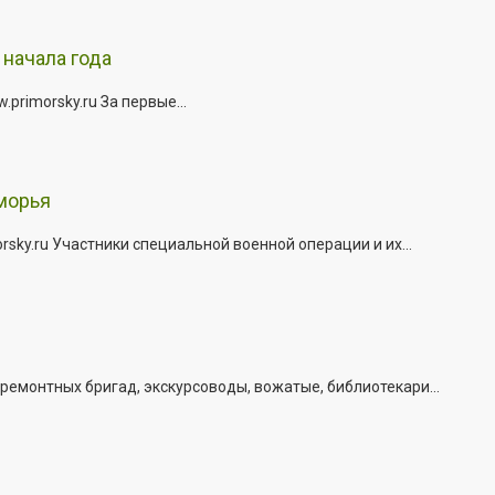
начала года
rimorsky.ru За первые...
морья
ky.ru Участники специальной военной операции и их...
емонтных бригад, экскурсоводы, вожатые, библиотекари...