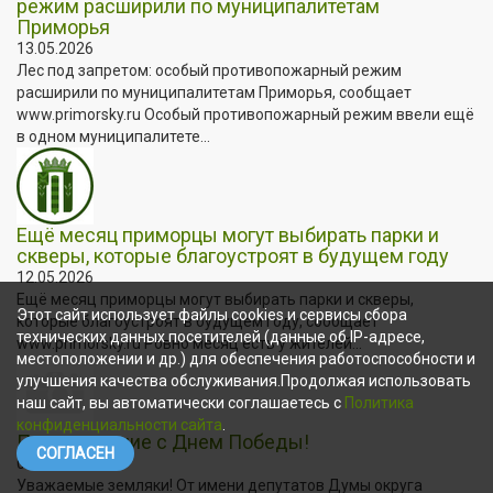
режим расширили по муниципалитетам
Приморья
13.05.2026
Лес под запретом: особый противопожарный режим
расширили по муниципалитетам Приморья, сообщает
www.primorsky.ru Особый противопожарный режим ввели ещё
в одном муниципалитете...
Ещё месяц приморцы могут выбирать парки и
скверы, которые благоустроят в будущем году
12.05.2026
Ещё месяц приморцы могут выбирать парки и скверы,
Этот сайт использует файлы cookies и сервисы сбора
которые благоустроят в будущем году, сообщает
технических данных посетителей (данные об IP-адресе,
www.primorsky.ru Ровно месяц есть у жителей...
местоположении и др.) для обеспечения работоспособности и
улучшения качества обслуживания.Продолжая использовать
наш сайт, вы автоматически соглашаетесь с
Политика
конфиденциальности сайта
.
Поздравление с Днем Победы!
СОГЛАСЕН
07.05.2026
Уважаемые земляки! От имени депутатов Думы округа