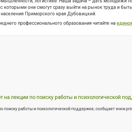
ышленности, логистике. Наша задача – дать молодёжи пон
с которыми они смогут сразу выйти на рынок труда и быт
 населения Приморского края Дубовицкий.
реднего профессионального образования читайте на
едино
т на лекции по поиску работы и психологической по
о поиску работы и психологической поддержке, сообщает www.primo