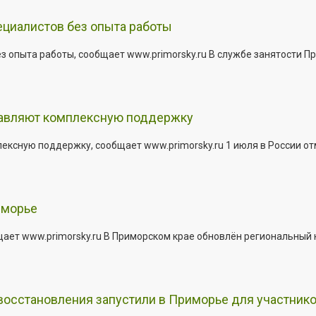
ециалистов без опыта работы
з опыта работы, сообщает www.primorsky.ru В службе занятости Пр
тавляют комплексную поддержку
сную поддержку, сообщает www.primorsky.ru 1 июля в России отм
иморье
щает www.primorsky.ru В Приморском крае обновлён региональный
 восстановления запустили в Приморье для участник