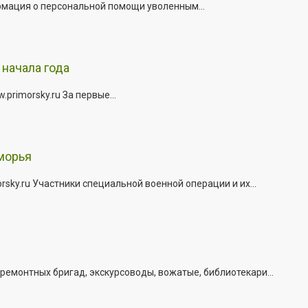
рмация о персональной помощи уволенным...
начала года
rimorsky.ru За первые...
морья
ky.ru Участники специальной военной операции и их...
емонтных бригад, экскурсоводы, вожатые, библиотекари...