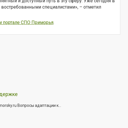
ятный и доступный путь в эту сферу. Уже сегодня в
ь востребованными специалистами», – отметил
м портале СПО Приморья
.
ддержке
rsky.ru Вопросы адаптации к...