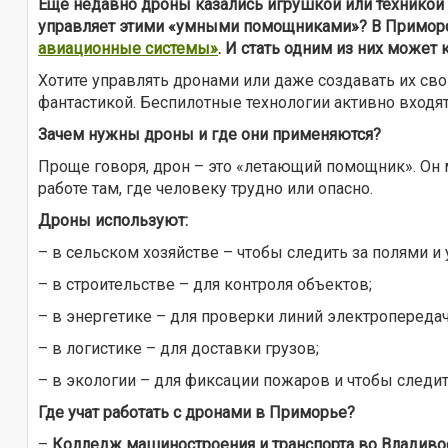
Ещё недавно дроны казались игрушкой или техникой и
управляет этими «умными помощниками»? В Приморск
авиационные системы»
. И стать одним из них может
Хотите управлять дронами или даже создавать их св
фантастикой. Беспилотные технологии активно входят
Зачем нужны дроны и где они применяются?
Проще говоря, дрон – это «летающий помощник». Он 
работе там, где человеку трудно или опасно.
Дроны используют:
– в сельском хозяйстве – чтобы следить за полями и
– в строительстве – для контроля объектов;
– в энергетике – для проверки линий электропередач
– в логистике – для доставки грузов;
– в экологии – для фиксации пожаров и чтобы следит
Где учат работать с дронами в Приморье?
–
Колледж машиностроения и транспорта во Владиво