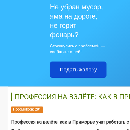
Не убран мусор,
яма на дороге,
не горит
фонарь?
Столкнулись с проблемой —
сообщите о ней!
Подать жалобу
ПРОФЕССИЯ НА ВЗЛЁТЕ: КАК В П
Просмотров: 281
Профессия на взлёте: как в Приморье учат работать 