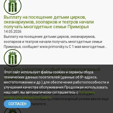
Выплату на посещение детьми цирков,
океанариумов, зоопарков и театров начали
получать многодетные семьи Приморья
14.05.2026
Выплату на посещение детьми цирков, океанариумов,
зоопарков и театров начали получать многодетные семьи
Приморья, сообщает www.primorsky.ru С 1 мая многодетные...
Лес под запретом: особый противопожарный
Этот сайт использует файлы cookies и сервисы сбора
режим расширили по муниципалитетам
технических данных посетителей (данные об IP-адресе,
Приморья
местоположении и др.) для обеспечения работоспособности и
13.05.2026
улучшения качества обслуживания.Продолжая использовать
Лес под запретом: особый противопожарный режим
наш сайт, вы автоматически соглашаетесь с
Политика
расширили по муниципалитетам Приморья, сообщает
конфиденциальности сайта
.
www.primorsky.ru Особый противопожарный режим ввели ещё
в одном муниципалитете...
СОГЛАСЕН