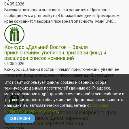
04.05.2026
Высокая пожарная опасность сохраняется в Приморье,
сообщает www.primorsky.ru В ближайшие дни в Приморском
крае сохранится высокая пожарная опасность. МинГОЧС...
Конкурс «Дальний Восток – Земля
приключений»: увеличен призовой фонд и
расширен список номинаций
04.05.2026
Конкурс «Дальний Восток – Земля приключений»: увеличен
призовой фонд и расширен список номинаций, сообщает
www.primorsky.ru Четвёртый сезон конкурса «Дальний
Этот сайт использует файлы cookies и сервисы сбора
Восток...
технических данных посетителей (данные об IP-адресе,
местоположении и др.) для обеспечения работоспособности и
улучшения качества обслуживания.Продолжая использовать
наш сайт, вы автоматически соглашаетесь с
Политика
конфиденциальности сайта
.
Поздравление Губернатора Приморского края
Олега Кожемяко с Днём коренных
СОГЛАСЕН
малочисленных народов России
30.04.2026