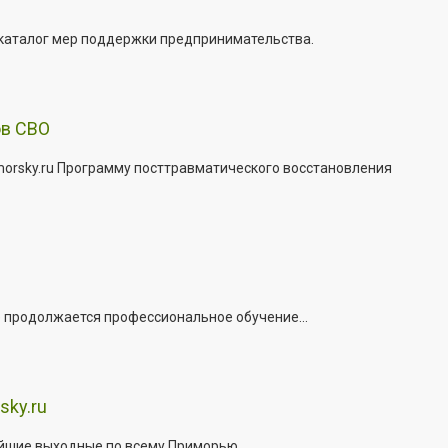
 каталог мер поддержки предпринимательства.
ов СВО
morsky.ru Программу посттравматического восстановления
е продолжается профессиональное обучение...
sky.ru
йшие выходные по всему Приморью...