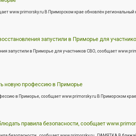
щает www.primorsky.ru В Приморском крае обновлён региональный
 восстановления запустили в Приморье для участник
ния запустили в Приморье для участников СВО, сообщает www.pri
ить новую профессию в Приморье
офессию в Приморье, сообщает www.primorsky.ru В Приморском кра
юдать правила безопасности, сообщает www.primor
ла безопасности , сообщает www.primorsky.ru . ПАМЯТКА В ближа