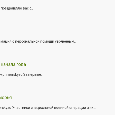
поздравляю вас с...
рмация о персональной помощи уволенным...
начала года
rimorsky.ru За первые...
морья
ky.ru Участники специальной военной операции и их...