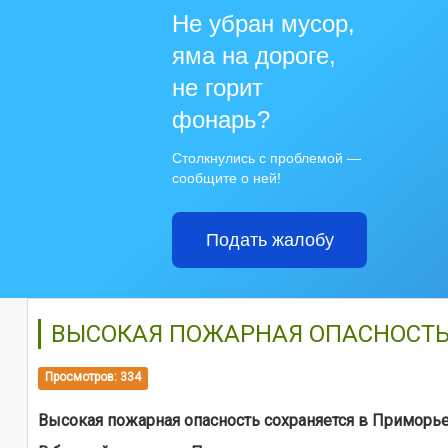
Не убран мусор,
яма на дороге,
не горит
фонарь?
Столкнулись с проблемой —
сообщите о ней!
Подать жалобу
ВЫСОКАЯ ПОЖАРНАЯ ОПАСНОСТЬ
Просмотров: 334
Высокая пожарная опасность сохраняется в Приморь