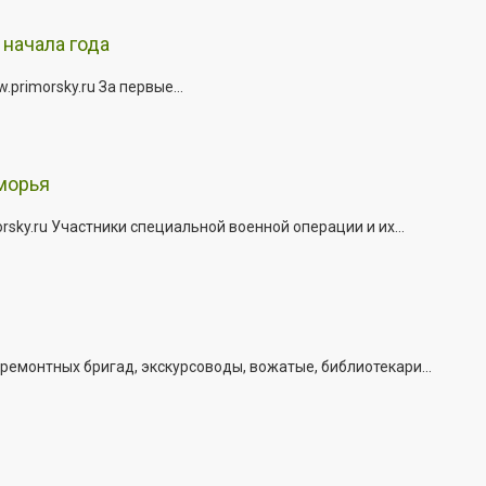
начала года
rimorsky.ru За первые...
морья
ky.ru Участники специальной военной операции и их...
емонтных бригад, экскурсоводы, вожатые, библиотекари...