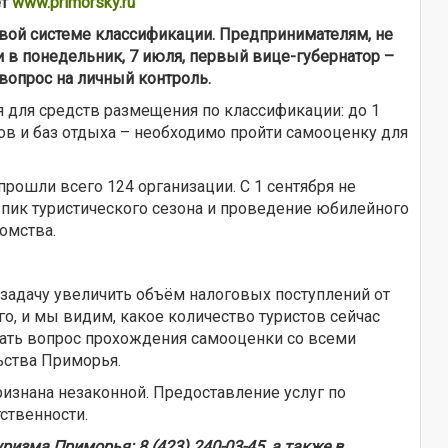
ет
www.primorsky.ru
вой системе классификации. Предпринимателям, не
 в понедельник, 7 июля, первый вице-губернатор –
вопрос на личный контроль.
я для средств размещения по классификации: до 1
в и баз отдыха – необходимо пройти самооценку для
рошли всего 124 организации. С 1 сентября не
 пик туристического сезона и проведение юбилейного
омства.
задачу увеличить объём налоговых поступлений от
о, и мы видим, какое количество туристов сейчас
тать вопрос прохождения самооценки со всеми
ьства Приморья.
признана незаконной. Предоставление услуг по
ственности.
зма Приморья: 8 (423) 240-03-45, а также в