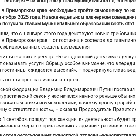
сентября – на контроле у глав муниципалитетов, сообща
в Приморском крае необходимо пройти самооценку по но
ентября 2025 года. На еженедельном планёрном совещании
поручила главам муниципальных образований взять этот 
ла, что с 1 января этого года действуют новые требовани
 Приморском крае – от гостиниц и хостелов до глэмпинго
ссифицированных средств размещения.
ат внесению в реестр. На сегодняшний день самооценку п
 оказывать услуги. Обращу особое внимание, что впереди
а гостиницы ожидается высокий», – подчеркнула глава вед
ь этот вопрос на личный контроль.
йской Федерации Владимир Владимирович Путин поставил 
туристический сезон у нас начался намного раньше обычног
льзоваться этими возможностями, поэтому прошу прорабо
чную ответственность», – сказала Председатель Правител
1 сентября, попадут под санкции: их деятельность будет 
рименены меры по привлечению к административной ответ
тдел регулирования туристской отрасли министерства тури