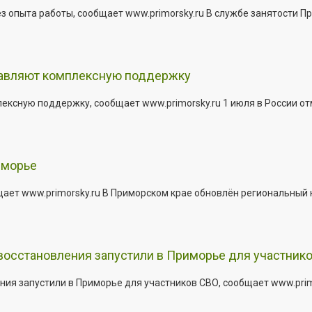
з опыта работы, сообщает www.primorsky.ru В службе занятости Пр
тавляют комплексную поддержку
сную поддержку, сообщает www.primorsky.ru 1 июля в России отм
иморье
щает www.primorsky.ru В Приморском крае обновлён региональный
 восстановления запустили в Приморье для участник
ния запустили в Приморье для участников СВО, сообщает www.pri