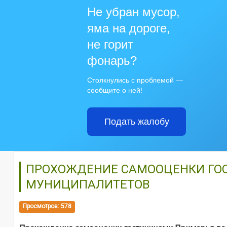
Не убран мусор,
яма на дороге,
не горит
фонарь?
Столкнулись с проблемой —
сообщите о ней!
Подать жалобу
ПРОХОЖДЕНИЕ САМООЦЕНКИ ГОСТ
МУНИЦИПАЛИТЕТОВ
Просмотров: 578