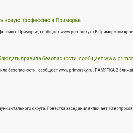
ить новую профессию в Приморье
офессию в Приморье, сообщает www.primorsky.ru В Приморском кра
юдать правила безопасности, сообщает www.primor
ла безопасности , сообщает www.primorsky.ru . ПАМЯТКА В ближа
иципального округа. Повестка заседания включает 10 вопросов. За