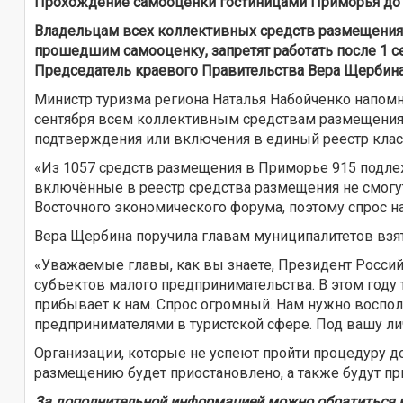
Прохождение самооценки гостиницами Приморья до 1 
Владельцам всех коллективных средств размещения 
прошедшим самооценку, запретят работать после 1 с
Председатель краевого Правительства Вера Щербина 
Министр туризма региона Наталья Набойченко напомни
сентября всем коллективным средствам размещения в
подтверждения или включения в единый реестр кла
«Из 1057 средств размещения в Приморье 915 подлеж
включённые в реестр средства размещения не смогут
Восточного экономического форума, поэтому спрос н
Вера Щербина поручила главам муниципалитетов взят
«Уважаемые главы, как вы знаете, Президент Росси
субъектов малого предпринимательства. В этом году 
прибывает к нам. Спрос огромный. Нам нужно воспо
предпринимателями в туристской сфере. Под вашу ли
Организации, которые не успеют пройти процедуру до 
размещению будет приостановлено, а также будут п
За дополнительной информацией можно обратиться в о