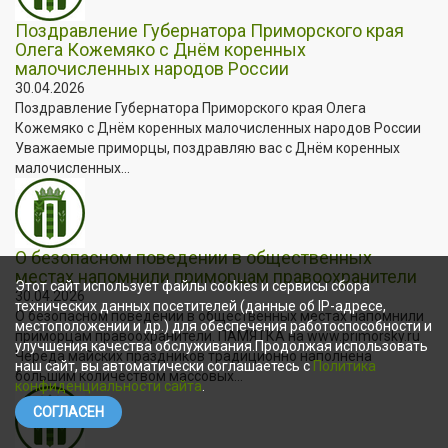
Поздравление Губернатора Приморского края
Олега Кожемяко с Днём коренных
малочисленных народов России
30.04.2026
Поздравление Губернатора Приморского края Олега
Кожемяко с Днём коренных малочисленных народов России
Уважаемые приморцы, поздравляю вас с Днём коренных
малочисленных...
О безопасном поведении в общественных
местах напомнили приморцам правоохранители
Этот сайт использует файлы cookies и сервисы сбора
30.04.2026
технических данных посетителей (данные об IP-адресе,
О безопасном поведении в общественных местах напомнили
местоположении и др.) для обеспечения работоспособности и
приморцам правоохранители. ПАМЯТКА на www.primorsky.ru
улучшения качества обслуживания.Продолжая использовать
Череда майских праздников традиционно наполнена
наш сайт, вы автоматически соглашаетесь с
Политика
большим количеством массовых...
конфиденциальности сайта
.
СОГЛАСЕН