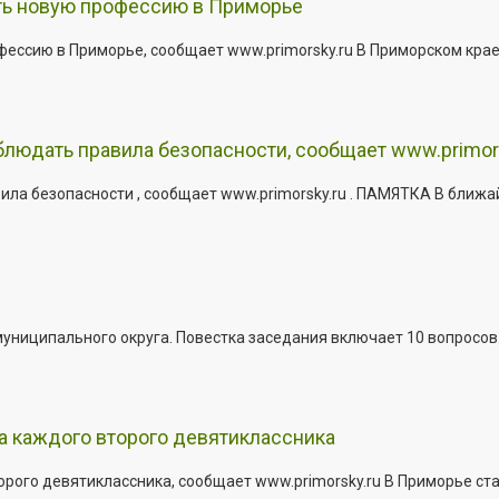
ить новую профессию в Приморье
офессию в Приморье, сообщает www.primorsky.ru В Приморском кра
юдать правила безопасности, сообщает www.primor
ла безопасности , сообщает www.primorsky.ru . ПАМЯТКА В ближа
иципального округа. Повестка заседания включает 10 вопросов. За
а каждого второго девятиклассника
ого девятиклассника, сообщает www.primorsky.ru В Приморье ста