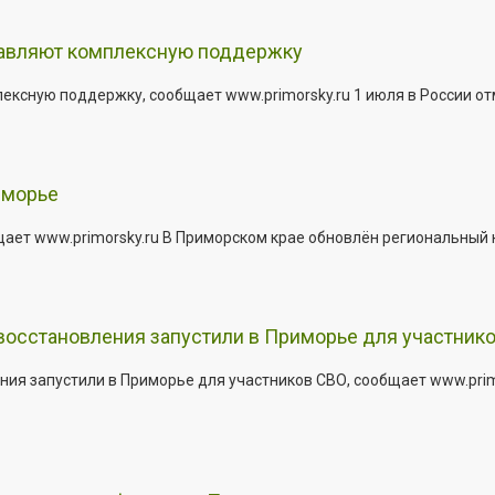
тавляют комплексную поддержку
сную поддержку, сообщает www.primorsky.ru 1 июля в России отм
иморье
щает www.primorsky.ru В Приморском крае обновлён региональный
 восстановления запустили в Приморье для участник
ния запустили в Приморье для участников СВО, сообщает www.pri