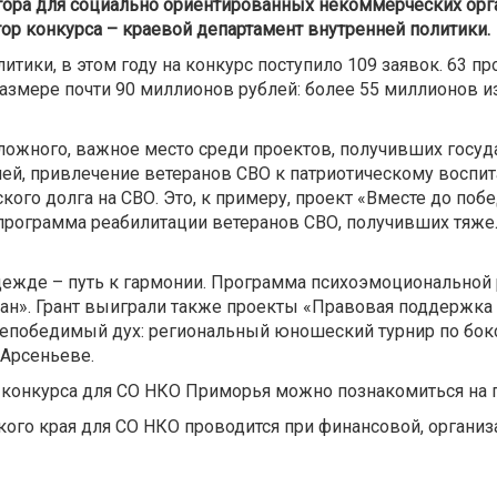
атора для социально ориентированных некоммерческих ор
ор конкурса – краевой департамент внутренней политики.
итики, в этом году на конкурс поступило 109 заявок. 63 
змере почти 90 миллионов рублей: более 55 миллионов из
ложного, важное место среди проектов, получивших госу
ей, привлечение ветеранов СВО к патриотическому воспи
кого долга на СВО. Это, к примеру, проект «Вместе до по
 программа реабилитации ветеранов СВО, получивших тяжел
дежде – путь к гармонии. Программа психоэмоциональной 
ан». Грант выиграли также проекты «Правовая поддержка 
епобедимый дух: региональный юношеский турнир по бок
 Арсеньеве.
 конкурса для СО НКО Приморья можно познакомиться на 
кого края для СО НКО проводится при финансовой, орган