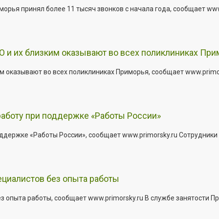
рья принял более 11 тысяч звонков с начала года, сообщает www.p
 и их близким оказывают во всех поликлиниках При
 оказывают во всех поликлиниках Приморья, сообщает www.primors
работу при поддержке «Работы России»
держке «Работы России», сообщает www.primorsky.ru Сотрудники р
ециалистов без опыта работы
з опыта работы, сообщает www.primorsky.ru В службе занятости Пр