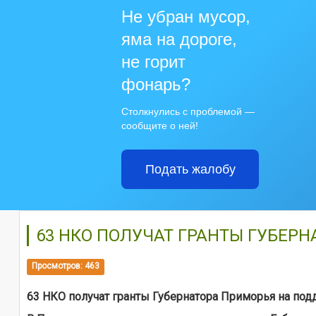
Не убран мусор,
яма на дороге,
не горит
фонарь?
Столкнулись с проблемой —
сообщите о ней!
Подать жалобу
63 НКО ПОЛУЧАТ ГРАНТЫ ГУБЕР
Просмотров: 463
63 НКО получат гранты Губернатора Приморья на по