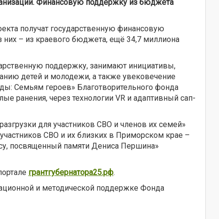
ганизаций. Финансовую поддержку из бюджета
проекта получат государственную финансовую
 них – из краевого бюджета, ещё 34,7 миллиона
дарственную поддержку, занимают инициативы,
танию детей и молодежи, а также увековечение
беды: Семьям героев» Благотворительного фонда
ые ранения, через технологии VR и адаптивный сап-
разгрузки для участников СВО и членов их семей»
участников СВО и их близких в Приморском крае –
су, посвященный памяти Дениса Першина»
портале
грантгубернатора25.рф
.
изационной и методической поддержке Фонда