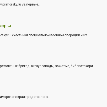
rimorsky.ru За первые...
морья
ky.ru Участники специальной военной операции и их...
емонтных бригад, экскурсоводы, вожатые, библиотекари...
иморского края представлено...