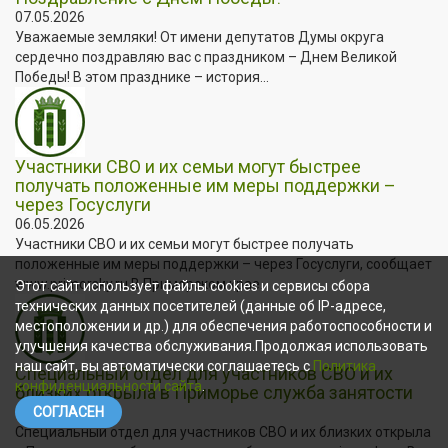
07.05.2026
Уважаемые земляки! От имени депутатов Думы округа
сердечно поздравляю вас с праздником – Днем Великой
Победы! В этом празднике – история...
Участники СВО и их семьи могут быстрее
получать положенные им меры поддержки –
через Госуслуги
06.05.2026
Участники СВО и их семьи могут быстрее получать
положенные им меры поддержки – через Госуслуги, сообщает
www.primorsky.ru В Приморском крае...
Этот сайт использует файлы cookies и сервисы сбора
технических данных посетителей (данные об IP-адресе,
местоположении и др.) для обеспечения работоспособности и
улучшения качества обслуживания.Продолжая использовать
наш сайт, вы автоматически соглашаетесь с
Политика
Специальный отдел для участников СВО и их
конфиденциальности сайта
.
близких открыла в Приморье служба занятости
04.05.2026
СОГЛАСЕН
Специальный отдел для участников СВО и их близких открыла