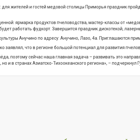
 для жителей и гостей медовой столицы Приморья праздник пройдё
щенной: ярмарка продуктов пчеловодства, мастер-классы от «мед
будет работать фудкорт. Завершится праздник дискотекой, лазерн
льтуры Анучино по адресу: Анучино, Лазо, 4а. Приглашаются прим
о заявлял, что в регионе большой потенциал для развития пчело
ёда, поэтому сейчас наша главная задача – развивать это направ
 но и в странах Азиатско-Тихоокеанского региона», – подчеркнул 