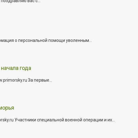
поздравляю вас с...
рмация о персональной помощи уволенным...
начала года
rimorsky.ru За первые...
морья
ky.ru Участники специальной военной операции и их...