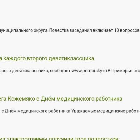
иципального округа. Повестка заседания включает 10 вопросов. За
а каждого второго девятиклассника
ого девятиклассника, сообщает www.primorsky.ru В Приморье ста
ега Кожемяко с Днём медицинского работника
с Днём медицинского работника Уважаемые медицинские работник
кул электротравмы получили трое подростков