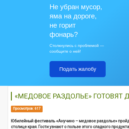
Не убран мусор,
яма на дороге,
не горит
фонарь?
Столкнулись с проблемой —
сообщите о ней!
Подать жалобу
«МЕДОВОЕ РАЗДОЛЬЕ» ГОТОВЯТ 
Просмотров: 617
Юбилейный фестиваль «Анучино – медовое раздолье» пройдёт
столице края. Гости узнают о пользе этого сладкого продук