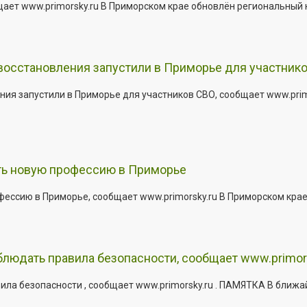
щает www.primorsky.ru В Приморском крае обновлён региональный
 восстановления запустили в Приморье для участник
ния запустили в Приморье для участников СВО, сообщает www.pri
ить новую профессию в Приморье
офессию в Приморье, сообщает www.primorsky.ru В Приморском кра
юдать правила безопасности, сообщает www.primor
ла безопасности , сообщает www.primorsky.ru . ПАМЯТКА В ближа