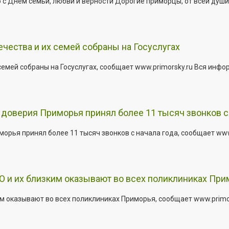
 Днём семьи, любви и верности Дорогие приморцы, от всей души 
ества и их семей собраны на Госуслугах
емей собраны на Госуслугах, сообщает www.primorsky.ru Вся инфо
доверия Приморья принял более 11 тысяч звонков с 
рья принял более 11 тысяч звонков с начала года, сообщает www.p
 и их близким оказывают во всех поликлиниках При
 оказывают во всех поликлиниках Приморья, сообщает www.primors