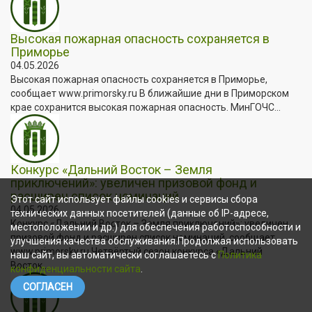
Высокая пожарная опасность сохраняется в
Приморье
04.05.2026
Высокая пожарная опасность сохраняется в Приморье,
сообщает www.primorsky.ru В ближайшие дни в Приморском
крае сохранится высокая пожарная опасность. МинГОЧС...
Конкурс «Дальний Восток – Земля
приключений»: увеличен призовой фонд и
расширен список номинаций
Этот сайт использует файлы cookies и сервисы сбора
04.05.2026
технических данных посетителей (данные об IP-адресе,
Конкурс «Дальний Восток – Земля приключений»: увеличен
местоположении и др.) для обеспечения работоспособности и
призовой фонд и расширен список номинаций, сообщает
улучшения качества обслуживания.Продолжая использовать
www.primorsky.ru Четвёртый сезон конкурса «Дальний
наш сайт, вы автоматически соглашаетесь с
Политика
Восток...
конфиденциальности сайта
.
СОГЛАСЕН